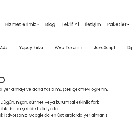
Hizmetlerimiz
Blog
Teklif Al
İletişim
Paketler
 Ads
Yapay Zeka
Web Tasarım
JavaScript
Di
Domain
Google Araçları
İçerik Pazarlama
Sosyal 
EO
da yer almayı ve daha fazla müşteri çekmeyi öğrenin.
Düğün, nişan, sünnet veya kurumsal etkinlik fark 
lerini bu şekilde belirliyorlar.
 istiyorsanız, Google'da en üst sıralarda yer almanız 