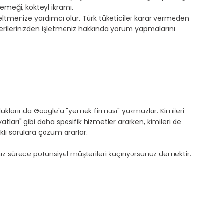
emeği, kokteyl ikramı.
seltmenize yardımcı olur. Türk tüketiciler karar vermeden 
ilerinizden işletmeniz hakkında yorum yapmalarını 
klarında Google'a "yemek firması" yazmazlar. Kimileri 
arı" gibi daha spesifik hizmetler ararken, kimileri de 
klı sorulara çözüm ararlar.
ız sürece potansiyel müşterileri kaçırıyorsunuz demektir.