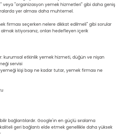
sı" veya "organizasyon yemek hizmetleri" gibi daha geniş 
sıralarda yer alması daha muhtemel.
k firması seçerken nelere dikkat edilmeli" gibi sorular 
r almak istiyorsanız, onları hedefleyen içerik 
ler: kurumsal etkinlik yemek hizmeti, düğün ve nişan 
eği servisi
n yemeği kişi başı ne kadar tutar, yemek firması ne 
zu
bilir bağlantılardır. Google'ın en güçlü sıralama 
 kaliteli geri bağlantı elde etmek genellikle daha yüksek 
.