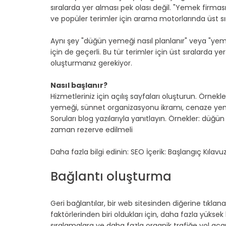
sıralarda yer alması pek olası değil. "Yemek firma
ve popüler terimler için arama motorlarında üst 
Aynı şey "düğün yemeği nasıl planlanır" veya "yeme
için de geçerli. Bu tür terimler için üst sıralarda ye
oluşturmanız gerekiyor.
Nasıl başlanır?
Hizmetleriniz için açılış sayfaları oluşturun. Örnek
yemeği, sünnet organizasyonu ikramı, cenaze yem
Soruları blog yazılarıyla yanıtlayın. Örnekler: düğü
zaman rezerve edilmeli
Daha fazla bilgi edinin: SEO İçerik: Başlangıç Kılavu
Bağlantı oluşturma
Geri bağlantılar, bir web sitesinden diğerine tıklana
faktörlerinden biri oldukları için, daha fazla yüksek
sıralamalara ve daha fazla organik trafiğe yol açar