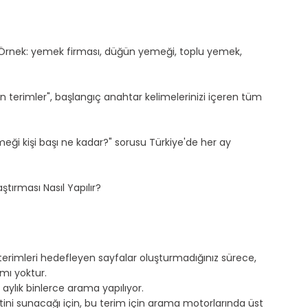
in. Örnek: yemek firması, düğün yemeği, toplu yemek, 
en terimler", başlangıç anahtar kelimelerinizi içeren tüm 
eği kişi başı ne kadar?" sorusu Türkiye'de her ay 
ştırması Nasıl Yapılır?
 terimleri hedefleyen sayfalar oluşturmadığınız sürece, 
mı yoktur.
aylık binlerce arama yapılıyor.
tini sunacağı için, bu terim için arama motorlarında üst 