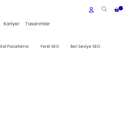
Kariyer
Tasarımlar
jital Pazarlama
Yerel SEO
İleri Seviye SEO
Medya
WordPress
Meta Ads
E-Ticaret Seo