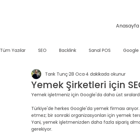
Anasayfa
Tüm Yazılar
SEO
Backlink
Sanal POS
Google
Tarık Tunç
28 Oca
4 dakikada okunur
Temel SEO
E-Ticaret
Teknik SEO
Wix
Yemek Şirketleri için S
Yemek işletmeniz için Google'da daha üst sıralar
Shopify
Türkiye'de herkes Google'da yemek firması arıyor. 
etmez; bir sonraki organizasyonları için yemek tercih
Yani, yemek işletmenizden daha fazla sipariş almak
gerekiyor.