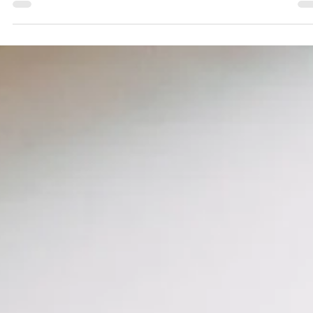
Tarık Tunç
3 Oca
4 dakikada okunur
Backlink Nedir? 15+ Etkili Backlink Edinme Stratejis
2026
Backlink, başka bir web sitesinin size verdiği gelen
bağlantıdır ve Google'ın en önemli sıralama
faktörlerinden biridir. Bu rehberde backlink nedir,
dofollow ve nofollow arasındaki fark, 15+ etkili backlink
edinme stratejisi yer almaktadır.