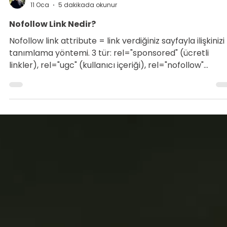
Tarık Tunç
11 Oca
5 dakikada okunur
Nofollow Link Nedir?
Nofollow link attribute = link verdiğiniz sayfayla ilişkinizi
tanımlama yöntemi. 3 tür: rel="sponsored" (ücretli
linkler), rel="ugc" (kullanıcı içeriği), rel="nofollow"
(onaylamadığınız). Google 2019'da DEĞİŞTİRDİ: Artık
nofollow "ipucu" olarak kullanılabilir=güvenilir sitelerde
nofollow linkler sıralamaya katkı yapabilir! "Dofollow"
teknik olarak YOKTUR (sadece terminoloji). Wix'te
kolayca eklenebilir. NoFollow Chrome uzantısı ile
görülebilir.