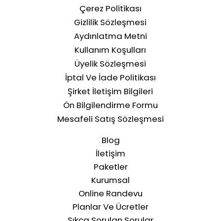
Dijital Pazarlama Danışmanlığı
SEO Hizmetleri: Google'da Yükselin
Google Ads ve Dijital Reklam Yönetimi
Google Benim İşletmem ve Yerel Harita
E-Ticaret ve Çevrimiçi Mağaza Tasarımı
Yandex Metrica ve Web Performans Analizi
Backlink Paketleri
Domain Sorgulama
Teknik Seo
Backlink Oluşturma
KKVK İzni
Hizmet Koşulları
Çerez Politikası
Gizlilik Sözleşmesi
Aydınlatma Metni
Kullanım Koşulları