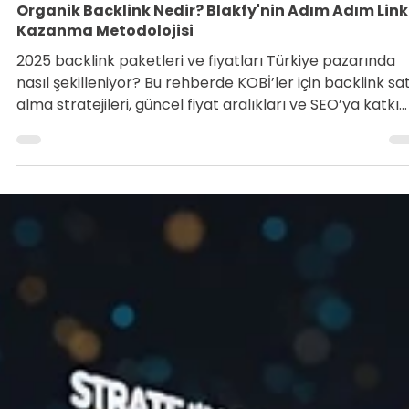
Tarık Tunç
5 Mar
4 dakikada okunur
Organik Backlink Nedir? Blakfy'nin Adım Adım Link
Kazanma Metodolojisi
2025 backlink paketleri ve fiyatları Türkiye pazarında
nasıl şekilleniyor? Bu rehberde KOBİ’ler için backlink sa
alma stratejileri, güncel fiyat aralıkları ve SEO’ya katkı
sağlayacak doğru seçimler detaylıca ele alınıyor. Goog
sıralamalarında yükselmek isteyen işletmeler için gerç
piyasa örnekleri ve pratik öneriler sunuyoruz.