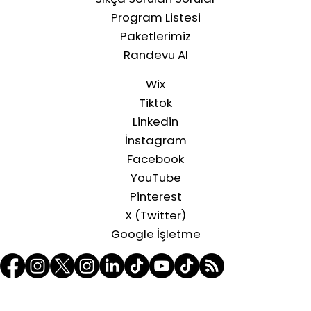
Üyelik Sözleşmesi
İptal Ve İade Politikası
Şirket İletişim Bilgileri
Ön Bilgilendirme Formu
Mesafeli Satış Sözleşmesi
Blog
İletişim
Paketler
Kurumsal
Online Randevu
Planlar Ve Ücretler
Sıkça Sorulan Sorular
Program Listesi
Paketlerimiz
Randevu Al