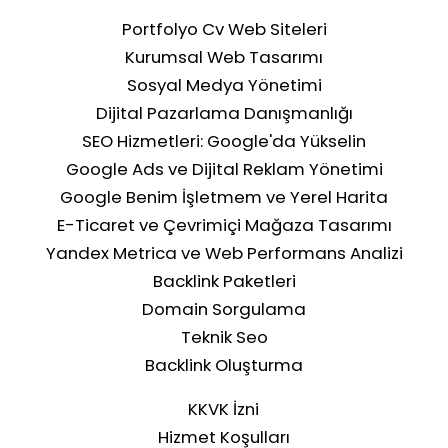
Tarık Tunç
8 Eki 2025
4 dakikada okunur
Doğal Backlink Alma Yöntemleri: Kalıcı Sıralama İç
Kapsamlı Rehber
Doğal backlink, başka sitelerin içeriğinize değer verere
gönüllü olarak verdiği bağlantıdır. Bu rehberde Google
uyumlu, ceza riski olmayan doğal backlink alma
yöntemlerini detaylı olarak açıklıyoruz.
Portfolyo Cv Web Siteleri
Kurumsal Web Tasarımı
Sosyal Medya Yönetimi