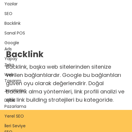
Yazılar
SEO
Backlink
Sanal POS
Google
Ads
Backlink
Yapay
Zeka
Backlink, başka web sitelerinden sitenize
verilen bağlantılardır. Google bu bağlantıları
Web
Tasarım
güven oyu olarak değerlendirir. Doğal
JavaScript
backlink alma yöntemleri, link profili analizi ve
etik link building stratejileri bu kategoride.
Dijital
Pazarlama
Yerel SEO
İleri Seviye