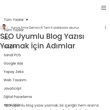
Tüm Yazılar
Yunus Emre Demirci
6 Tem
4 dakikada okunur
Tüm Yazılar
SEO Uyumlu Blog Yazısı
SEO
Yazmak İçin Adımlar
Backlink
Sanal POS
Google Ads
Yapay Zeka
Web Tasarım
JavaScript
Dijital Pazarlama
Yerel SEO
SEO uyumlu blog yazısı yazmak, bir içeriğin hem arama 