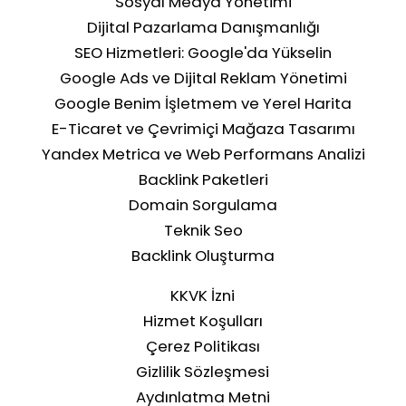
Sosyal Medya Yönetimi
Dijital Pazarlama Danışmanlığı
SEO Hizmetleri: Google'da Yükselin
Google Ads ve Dijital Reklam Yönetimi
Google Benim İşletmem ve Yerel Harita
Anahtar kelime çakışmasını önleme
E-Ticaret ve Çevrimiçi Mağaza Tasarımı
rehberi
Yandex Metrica ve Web Performans Analizi
Backlink Paketleri
Domain Sorgulama
Teknik Seo
Backlink Oluşturma
KKVK İzni
Hizmet Koşulları
Çerez Politikası
Gizlilik Sözleşmesi
Aydınlatma Metni