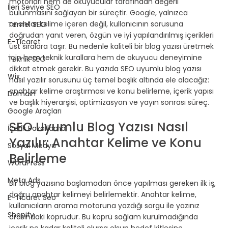
motorları hem de okuyucular tarafından değerli 
İleri Seviye SEO
bulunmasını sağlayan bir süreçtir. Google, yalnızca 
anahtar kelime içeren değil, kullanıcının sorusuna 
Temel SEO
doğrudan yanıt veren, özgün ve iyi yapılandırılmış içerikleri 
E-Ticaret
üst sıralara taşır. Bu nedenle kaliteli bir blog yazısı üretmek 
için hem teknik kurallara hem de okuyucu deneyimine 
Teknik SEO
dikkat etmek gerekir. Bu yazıda SEO uyumlu blog yazısı 
Wix
nasıl yazılır sorusunu üç temel başlık altında ele alacağız: 
anahtar kelime araştırması ve konu belirleme, içerik yapısı 
Domain
ve başlık hiyerarşisi, optimizasyon ve yayın sonrası süreç.
Google Araçları
SEO Uyumlu Blog Yazısı Nasıl 
İçerik Pazarlama
Yazılır: Anahtar Kelime ve Konu 
Sosyal Medya
Belirleme
WordPress
Meta Ads
Bir blog yazısına başlamadan önce yapılması gereken ilk iş, 
doğru anahtar kelimeyi belirlemektir. Anahtar kelime, 
E-Ticaret Seo
kullanıcıların arama motoruna yazdığı sorgu ile yazınız 
Shopify
arasındaki köprüdür. Bu köprü sağlam kurulmadığında 
içerik ne kadar kaliteli olursa olsun hedef kitlesine 