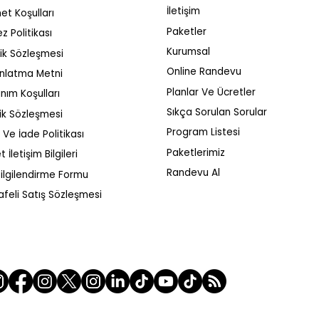
İletişim
et Koşulları
Paketler
z Politikası
Kurumsal
ilik Sözleşmesi
Online Randevu
nlatma Metni
Üst Sıralara
Anahtar kelime
Planlar Ve Ücretler
anım Koşulları
n Uygulamanız
çakışmasını önleme
Sıkça Sorulan Sorular
ik Sözleşmesi
öntemler
rehberi
Program Listesi
l Ve İade Politikası
Paketlerimiz
t İletişim Bilgileri
Randevu Al
ilgilendirme Formu
feli Satış Sözleşmesi