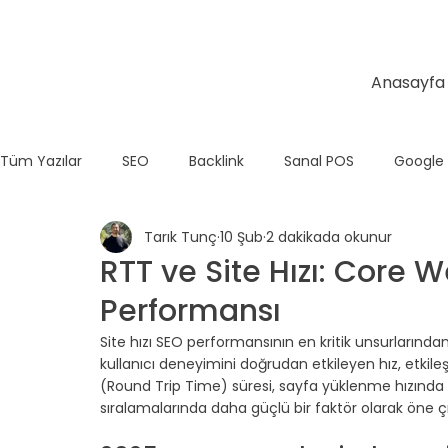
Anasayfa
Tüm Yazılar
SEO
Backlink
Sanal POS
Google
Tarık Tunç
10 Şub
2 dakikada okunur
Temel SEO
E-Ticaret
Teknik SEO
Wix
RTT ve Site Hızı: Core W
Performansı
Shopify
Site hızı SEO performansının en kritik unsurlarından 
kullanıcı deneyimini doğrudan etkileyen hız, etkileşi
(Round Trip Time) süresi, sayfa yüklenme hızında bel
sıralamalarında daha güçlü bir faktör olarak öne çı