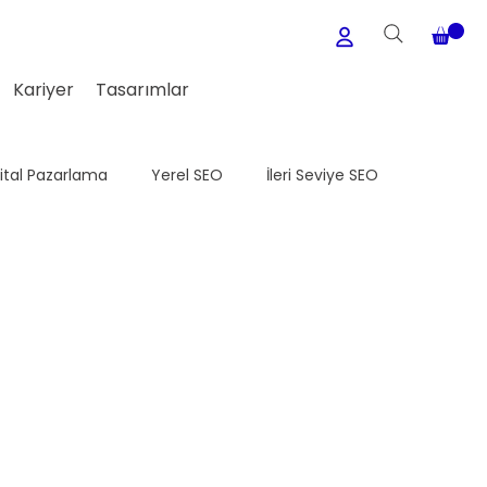
Kariyer
Tasarımlar
jital Pazarlama
Yerel SEO
İleri Seviye SEO
Medya
WordPress
Meta Ads
E-Ticaret Seo