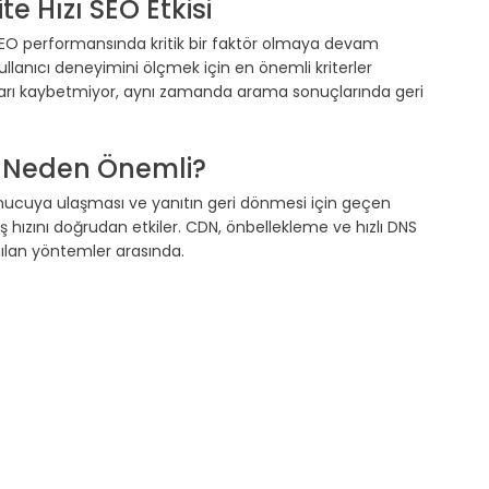
e Hızı SEO Etkisi
ı SEO performansında kritik bir faktör olmaya devam 
kullanıcı deneyimini ölçmek için en önemli kriterler 
cıları kaybetmiyor, aynı zamanda arama sonuçlarında geri 
, Neden Önemli?
 sunucuya ulaşması ve yanıtın geri dönmesi için geçen 
ış hızını doğrudan etkiler. CDN, önbellekleme ve hızlı DNS 
nılan yöntemler arasında.