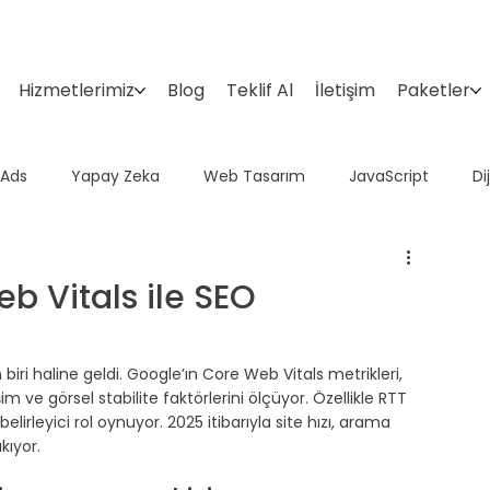
Hizmetlerimiz
Blog
Teklif Al
İletişim
Paketler
 Ads
Yapay Zeka
Web Tasarım
JavaScript
Di
Domain
Google Araçları
İçerik Pazarlama
Sosyal 
eb Vitals ile SEO
biri haline geldi. Google’ın Core Web Vitals metrikleri, 
m ve görsel stabilite faktörlerini ölçüyor. Özellikle RTT 
irleyici rol oynuyor. 2025 itibarıyla site hızı, arama 
kıyor.