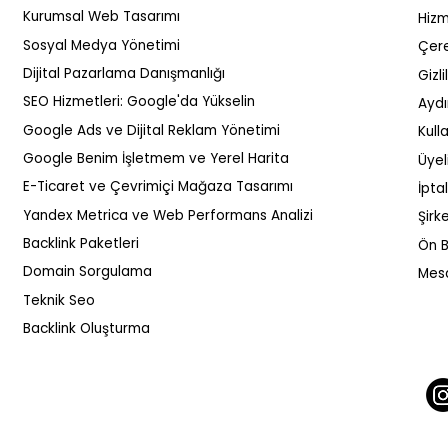
Kurumsal Web Tasarımı
Hizm
Sosyal Medya Yönetimi
Çere
Dijital Pazarlama Danışmanlığı
Gizl
SEO Hizmetleri: Google'da Yükselin
Aydı
SEO Uyumlu Blog Yazısı
Google'da 
Google Ads ve Dijital Reklam Yönetimi
Kull
Yazmak İçin Adımlar
Çıkmak İçi
Google Benim İşletmem ve Yerel Harita
Üyel
Gereken Y
E-Ticaret ve Çevrimiçi Mağaza Tasarımı
İpta
Yandex Metrica ve Web Performans Analizi
Şirke
Backlink Paketleri
Ön B
Domain Sorgulama
Mesa
Teknik Seo
Backlink Oluşturma