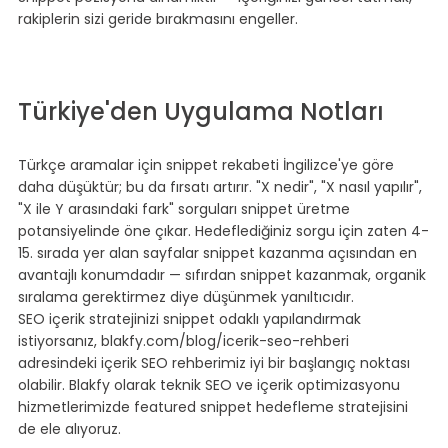
rakiplerin sizi geride bırakmasını engeller.
⠀
⠀
⠀
Türkiye'den Uygulama Notları
⠀
Türkçe aramalar için snippet rekabeti İngilizce'ye göre 
daha düşüktür; bu da fırsatı artırır. "X nedir", "X nasıl yapılır", 
"X ile Y arasındaki fark" sorguları snippet üretme 
potansiyelinde öne çıkar. Hedeflediğiniz sorgu için zaten 4-
15. sırada yer alan sayfalar snippet kazanma açısından en 
avantajlı konumdadır — sıfırdan snippet kazanmak, organik 
sıralama gerektirmez diye düşünmek yanıltıcıdır.
SEO içerik stratejinizi snippet odaklı yapılandırmak 
istiyorsanız, 
blakfy.com/blog/icerik-seo-rehberi
adresindeki içerik SEO rehberimiz iyi bir başlangıç noktası 
olabilir. Blakfy olarak teknik SEO ve içerik optimizasyonu 
hizmetlerimizde featured snippet hedefleme stratejisini 
de ele alıyoruz.