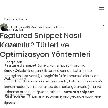
Tüm Yazılar
Tarık Tunç
30 Mar
3 dakikada okunur
Tüm Yazılar
Featured Snippet Nasıl
SEO
Kazanılır? Türleri ve
Backlink
Optimizasyon Yöntemleri
Sanal POS
Google Ads
Featured snippet
 (öne çıkan snippet — arama 
Yapay Zeka
sonuçlarında ilk organik listenin üzerinde, kutu içinde 
gösterilen kısa yanıt), Google'da "sıfır konumu" olarak da 
Web Tasarım
adlandırılır. Bu konumu kazanan sayfa, kullanıcı daha aşağı 
kaydırmadan yanıtı sunar; bu da marka görünürlüğünü ve 
JavaScript
tıklanma oranını doğrudan etkiler. 
Featured snippet 
Dijital Pazarlama
nasıl kazanılır
 sorusunun yanıtı içerik yapısıyla doğrudan 
ilgilidir.
Yerel SEO
⠀