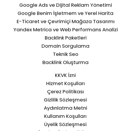
Google Ads ve Dijital Reklam Yönetimi
Google Benim İşletmem ve Yerel Harita
Google'da Üst Sıralara Çıkmak İçin
E-Ticaret ve Çevrimiçi Mağaza Tasarımı
Uygulamanız Gereken Yöntemler
Yandex Metrica ve Web Performans Analizi
Backlink Paketleri
Domain Sorgulama
Teknik Seo
Backlink Oluşturma
KKVK İzni
Hizmet Koşulları
Çerez Politikası
Gizlilik Sözleşmesi
Aydınlatma Metni
Kullanım Koşulları
Üyelik Sözleşmesi