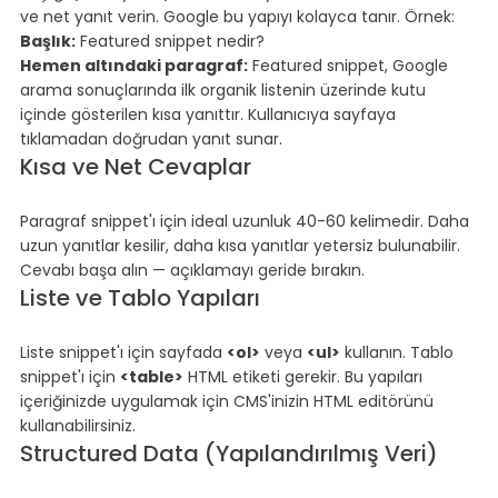
ve net yanıt verin. Google bu yapıyı kolayca tanır. Örnek:
Başlık:
 Featured snippet nedir?
Hemen altındaki paragraf:
 Featured snippet, Google 
arama sonuçlarında ilk organik listenin üzerinde kutu 
içinde gösterilen kısa yanıttır. Kullanıcıya sayfaya 
tıklamadan doğrudan yanıt sunar.
Kısa ve Net Cevaplar
⠀
Paragraf snippet'ı için ideal uzunluk 40-60 kelimedir. Daha 
uzun yanıtlar kesilir, daha kısa yanıtlar yetersiz bulunabilir. 
Cevabı başa alın — açıklamayı geride bırakın.
Liste ve Tablo Yapıları
⠀
Liste snippet'ı için sayfada 
<ol>
 veya 
<ul>
 kullanın. Tablo 
snippet'ı için 
<table>
 HTML etiketi gerekir. Bu yapıları 
içeriğinizde uygulamak için CMS'inizin HTML editörünü 
kullanabilirsiniz.
Structured Data (Yapılandırılmış Veri)
⠀