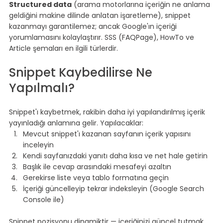
Structured data
 (arama motorlarına içeriğin ne anlama 
geldiğini makine dilinde anlatan işaretleme), snippet 
kazanmayı garantilemez; ancak Google'ın içeriği 
yorumlamasını kolaylaştırır. SSS (FAQPage), HowTo ve 
Article şemaları en ilgili türlerdir.
⠀
Snippet Kaybedilirse Ne 
Yapılmalı?
⠀
Snippet'ı kaybetmek, rakibin daha iyi yapılandırılmış içerik 
yayınladığı anlamına gelir. Yapılacaklar:
Mevcut snippet'ı kazanan sayfanın içerik yapısını 
inceleyin
Kendi sayfanızdaki yanıtı daha kısa ve net hale getirin
Başlık ile cevap arasındaki mesafeyi azaltın
Gerekirse liste veya tablo formatına geçin
İçeriği güncelleyip tekrar indeksleyin (Google Search 
Console ile)
⠀
Snippet pozisyonu dinamiktir — içeriğinizi güncel tutmak, 