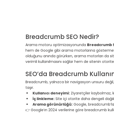
Breadcrumb SEO Nedir?
Arama motoru optimizasyonunda 
Breadcrumb 
hem de Google gibi arama motorlarına göstermeyi 
olduğunu anında görürken, arama motorları da sit
verimli kullanılmasını sağlar hem de sitenin otoritesi
SEO’da Breadcrumb Kullanım
Breadcrumb, yalnızca bir navigasyon unsuru değil
taşır.
Kullanıcı deneyimi:
 Ziyaretçiler kaybolmaz, 
İç linkleme:
 Site içi otorite daha dengeli dağılı
Arama görünürlüğü:
 Google, breadcrumb’lar
👉 Google’ın 2024 verilerine göre breadcrumb kull