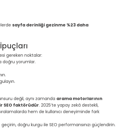
lerde 
sayfa derinliği gezinme %23 daha 
puçları
si gereken noktalar:
a doğru yorumlar.
ın.
gulayın.
unsuru değil, aynı zamanda 
arama motorlarının 
bir SEO faktörüdür
. 2025’te yapay zekâ destekli, 
 sıralamalarda hem de kullanıcı deneyiminde fark 
eçirin, doğru kurgu ile SEO performansınızı güçlendirin.