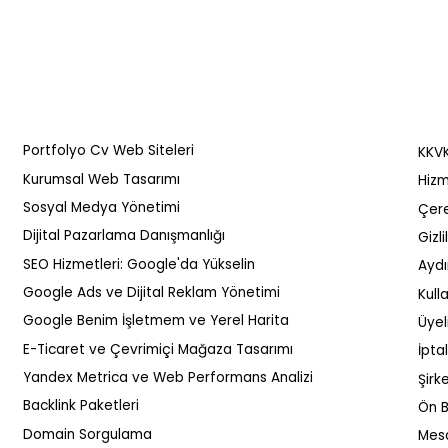
Portfolyo Cv Web Siteleri
KKVK
Kurumsal Web Tasarımı
Hizm
Sosyal Medya Yönetimi
Çere
Dijital Pazarlama Danışmanlığı
Gizl
SEO Hizmetleri: Google'da Yükselin
Aydı
SEO Uyumlu Blog Yazısı
Google'da 
Google Ads ve Dijital Reklam Yönetimi
Kull
Yazmak İçin Adımlar
Çıkmak İçi
Google Benim İşletmem ve Yerel Harita
Üyel
Gereken Y
E-Ticaret ve Çevrimiçi Mağaza Tasarımı
İpta
Yandex Metrica ve Web Performans Analizi
Şirke
Backlink Paketleri
Ön B
Domain Sorgulama
Mesa