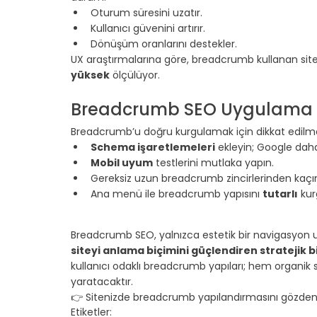
Oturum süresini uzatır.
Kullanıcı güvenini artırır.
Dönüşüm oranlarını destekler.
UX araştırmalarına göre, breadcrumb kullanan site
yüksek
 ölçülüyor.
Breadcrumb SEO Uygulama İ
Breadcrumb’u doğru kurgulamak için dikkat edilme
Schema işaretlemeleri
 ekleyin; Google dah
Mobil uyum
 testlerini mutlaka yapın.
Gereksiz uzun breadcrumb zincirlerinden kaçın
Ana menü ile breadcrumb yapısını 
tutarlı
 kur
Breadcrumb SEO, yalnızca estetik bir navigasyon 
siteyi anlama biçimini güçlendiren stratejik 
kullanıcı odaklı breadcrumb yapıları; hem organik
yaratacaktır.
👉 Sitenizde breadcrumb yapılandırmasını gözden g
Etiketler: