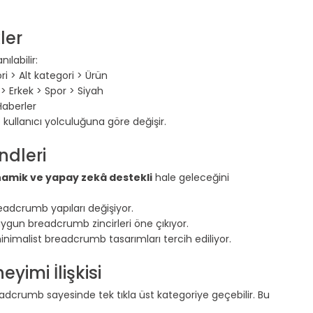
ler
nılabilir:
i > Alt kategori > Ürün
 > Erkek > Spor > Siyah
Haberler
e kullanıcı yolculuğuna göre değişir.
ndleri
namik ve yapay zekâ destekli
 hale geleceğini 
readcrumb yapıları değişiyor.
 uygun breadcrumb zincirleri öne çıkıyor.
inimalist breadcrumb tasarımları tercih ediliyor.
yimi İlişkisi
adcrumb sayesinde tek tıkla üst kategoriye geçebilir. Bu 