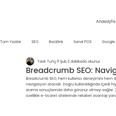
Anasayfa
Tüm Yazılar
SEO
Backlink
Sanal POS
Google
Tarık Tunç
11 Şub
2 dakikada okunur
Temel SEO
E-Ticaret
Teknik SEO
Wix
Breadcrumb SEO: Naviga
Breadcrumb SEO, hem kullanıcı deneyimini hem d
Shopify
navigasyon aracıdır. Doğru kullanıldığında içerik hiyer
arama sonuçlarında daha görünür olmayı sağlar. 2
özellikle e-ticaret sitelerinde rekabet avantajı yara