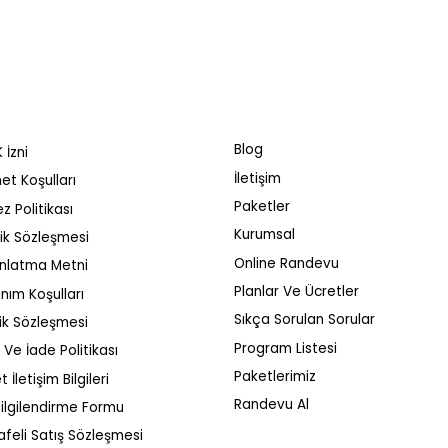
Blog
 İzni
İletişim
et Koşulları
Paketler
z Politikası
Kurumsal
ilik Sözleşmesi
Online Randevu
nlatma Metni
Üst Sıralara
Anahtar kelime
Planlar Ve Ücretler
anım Koşulları
n Uygulamanız
çakışmasını önleme
Sıkça Sorulan Sorular
ik Sözleşmesi
öntemler
rehberi
Program Listesi
l Ve İade Politikası
Paketlerimiz
t İletişim Bilgileri
Randevu Al
ilgilendirme Formu
feli Satış Sözleşmesi