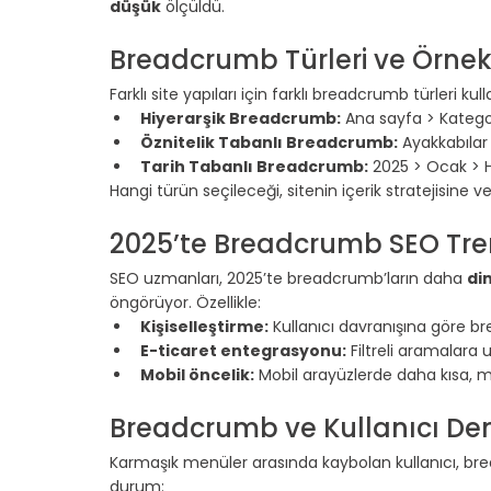
düşük
 ölçüldü.
Breadcrumb Türleri ve Örnek
Farklı site yapıları için farklı breadcrumb türleri kulla
Hiyerarşik Breadcrumb:
 Ana sayfa > Kategor
Öznitelik Tabanlı Breadcrumb:
 Ayakkabılar
Tarih Tabanlı Breadcrumb:
 2025 > Ocak > 
Hangi türün seçileceği, sitenin içerik stratejisine v
2025’te Breadcrumb SEO Tre
SEO uzmanları, 2025’te breadcrumb’ların daha 
di
öngörüyor. Özellikle:
Kişiselleştirme:
 Kullanıcı davranışına göre b
E-ticaret entegrasyonu:
 Filtreli aramalara
Mobil öncelik:
 Mobil arayüzlerde daha kısa, m
Breadcrumb ve Kullanıcı Dene
Karmaşık menüler arasında kaybolan kullanıcı, bre
durum: