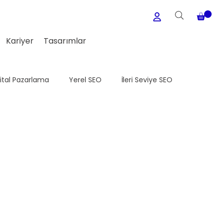
Kariyer
Tasarımlar
jital Pazarlama
Yerel SEO
İleri Seviye SEO
Medya
WordPress
Meta Ads
E-Ticaret Seo