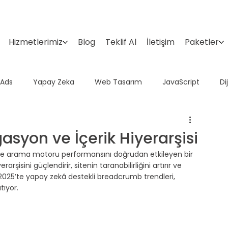
Hizmetlerimiz
Blog
Teklif Al
İletişim
Paketler
 Ads
Yapay Zeka
Web Tasarım
JavaScript
Di
Domain
Google Araçları
İçerik Pazarlama
Sosyal 
syon ve İçerik Hiyerarşisi
e arama motoru performansını doğrudan etkileyen bir 
arşisini güçlendirir, sitenin taranabilirliğini artırır ve 
025’te yapay zekâ destekli breadcrumb trendleri, 
tıyor.