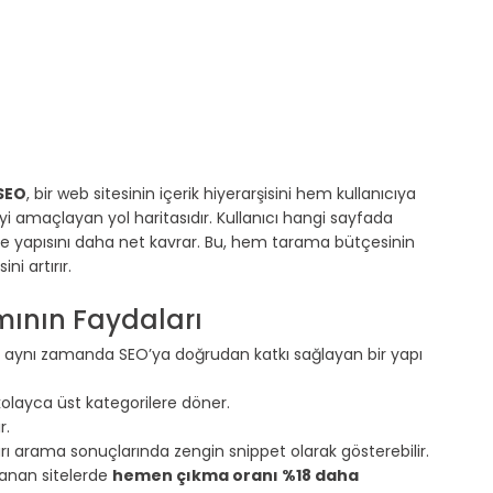
SEO
, bir web sitesinin içerik hiyerarşisini hem kullanıcıya 
amaçlayan yol haritasıdır. Kullanıcı hangi sayfada 
e yapısını daha net kavrar. Bu, hem tarama bütçesinin 
ni artırır.
ının Faydaları
, aynı zamanda SEO’ya doğrudan katkı sağlayan bir yapı 
kolayca üst kategorilere döner.
r.
ı arama sonuçlarında zengin snippet olarak gösterebilir.
anan sitelerde 
hemen çıkma oranı %18 daha 