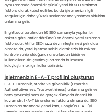
aynı zamanda önemlidir çünkü yerel bir SEO sıralama 
faktörü olarak kabul edilirler, bu da işletmenizin ilgili 
sorgular için daha yüksek sıralanmasına yardımcı oldukları 
anlamına gelir.
BrightLocal tarafından 50 SEO uzmanıyla yapılan bir 
ankete göre, atıflar dördüncü en önemli yerel sıralama 
faktörüdür. Atıflar SEO'nuzu devrimleştirmesi pek olası 
olmasa da, yerel işletme sahibi olarak sizin bir miktar 
kontrole sahip olduğunuz unsurlardan biridir ve 
kullanıcıların sizi çevrimiçi ortamda bulmasını 
kolaylaştırmak için kullanabilirsiniz.
İşletmenizin E-A-T profilini oluşturun
E-A-T, uzmanlık, otorite ve güvenilirlik (Expertise, 
Authoritativeness, Trustworthiness) anlamına gelir ve 
hem çevrimiçi hem de gerçek dünyada önemli bir 
kavramdır. E-A-T bir sıralama faktörü olmasa da, SEO 
uzmanları arasındaki genel kanı, Google'ın E-A-T'yi 
çevreleyen yönergelerine dayalı kararlar vermenin 