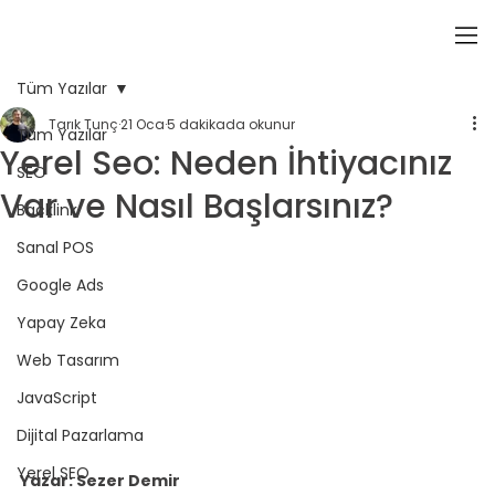
Tüm Yazılar
Tarık Tunç
21 Oca
5 dakikada okunur
Tüm Yazılar
Yerel Seo: Neden İhtiyacınız
SEO
Var ve Nasıl Başlarsınız?
Backlink
Sanal POS
Google Ads
Yapay Zeka
Web Tasarım
JavaScript
Dijital Pazarlama
Yerel SEO
Yazar: Sezer Demir