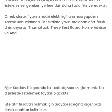
dizinlerin sonuçlarda çıktığını bulun. Bu size işletmenizin 
listelenmesi gereken yerlere dair daha fazla fikir verecektir.
Örnek olarak, "yakınımdaki elektrikçi" araması yapalım. 
Arama sonuçlarında, üst sıralara yakın sıralanan dört farklı 
dizin alıyoruz: Thumbtack, Three Best Rated, Home Advisor 
ve Angi.
Eğer Kadıköy bölgesinde bir tesisatçıysanız, işletmenizi bu 
dizinlerde listelemek faydalı olacaktır.
İşte atıf fırsatları bulmak için arayabileceğiniz diğer bazı 
örnek anahtar kelimeler: