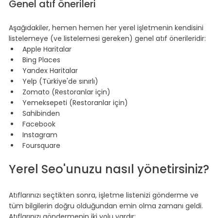
Genel atıf önerileri
Aşağıdakiler, hemen hemen her yerel işletmenin kendisini 
listelemeye (ve listelemesi gereken) genel atıf önerileridir:
Apple Haritalar
Bing Places
Yandex Haritalar
Yelp (Türkiye'de sınırlı)
Zomato (Restoranlar için)
Yemeksepeti (Restoranlar için)
Sahibinden
Facebook
Instagram
Foursquare
Yerel Seo'unuzu nasıl yönetirsiniz?
Atıflarınızı seçtikten sonra, işletme listenizi gönderme ve 
tüm bilgilerin doğru olduğundan emin olma zamanı geldi. 
Atıflarınızı göndermenin iki yolu vardır: