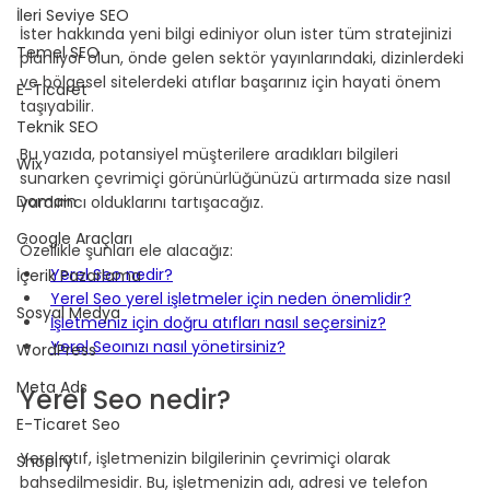
İleri Seviye SEO
İster hakkında yeni bilgi ediniyor olun ister tüm stratejinizi 
Temel SEO
planlıyor olun, önde gelen sektör yayınlarındaki, dizinlerdeki 
ve bölgesel sitelerdeki atıflar başarınız için hayati önem 
E-Ticaret
taşıyabilir.
Teknik SEO
Bu yazıda, potansiyel müşterilere aradıkları bilgileri 
Wix
sunarken çevrimiçi görünürlüğünüzü artırmada size nasıl 
Domain
yardımcı olduklarını tartışacağız.
Google Araçları
Özellikle şunları ele alacağız:
Yerel Seo nedir?
İçerik Pazarlama
Yerel Seo yerel işletmeler için neden önemlidir?
Sosyal Medya
İşletmeniz için doğru atıfları nasıl seçersiniz?
Yerel Seoınızı nasıl yönetirsiniz?
WordPress
Meta Ads
Yerel Seo nedir?
E-Ticaret Seo
Yerel atıf, işletmenizin bilgilerinin çevrimiçi olarak 
Shopify
bahsedilmesidir. Bu, işletmenizin adı, adresi ve telefon 