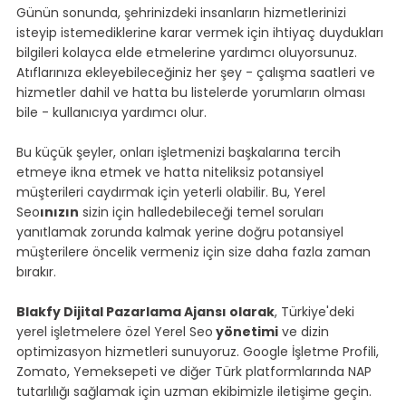
Günün sonunda, şehrinizdeki insanların hizmetlerinizi 
isteyip istemediklerine karar vermek için ihtiyaç duydukları 
bilgileri kolayca elde etmelerine yardımcı oluyorsunuz. 
Atıflarınıza ekleyebileceğiniz her şey - çalışma saatleri ve 
hizmetler dahil ve hatta bu listelerde yorumların olması 
bile - kullanıcıya yardımcı olur.
Bu küçük şeyler, onları işletmenizi başkalarına tercih 
etmeye ikna etmek ve hatta niteliksiz potansiyel 
müşterileri caydırmak için yeterli olabilir. Bu, Yerel 
Seo
ınızın
 sizin için halledebileceği temel soruları 
yanıtlamak zorunda kalmak yerine doğru potansiyel 
müşterilere öncelik vermeniz için size daha fazla zaman 
bırakır.
Blakfy Dijital Pazarlama Ajansı olarak
, Türkiye'deki 
yerel işletmelere özel Yerel Seo
 yönetimi
 ve dizin 
optimizasyon hizmetleri sunuyoruz. Google İşletme Profili, 
Zomato, Yemeksepeti ve diğer Türk platformlarında NAP 
tutarlılığı sağlamak için uzman ekibimizle iletişime geçin.