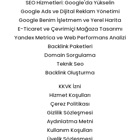
SEO Hizmetleri: Google'da Yükselin
Google Ads ve Dijital Reklam Yönetimi
Google Benim İşletmem ve Yerel Harita
Yerel SEO ile Bölgenizdeki Müşterilere
E-Ticaret ve Çevrimiçi Mağaza Tasarımı
Ulaşın
Yandex Metrica ve Web Performans Analizi
Backlink Paketleri
Domain Sorgulama
Teknik Seo
Backlink Oluşturma
KKVK İzni
Hizmet Koşulları
Çerez Politikası
Gizlilik Sözleşmesi
Aydınlatma Metni
Kullanım Koşulları
Üyelik Sözleşmesi