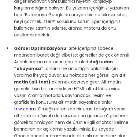
değerlendiriyor; yani kullanıcı niyetini karşılayıp 
karşılamadığına bakıyor. Bu yüzden içeriğinizi yazarken 
hep “Bu konuyu Google’da arayan biri ne bilmek ister, 
neyi çözmek ister?” sorusunu sorun. Eğer içeriğiniz 
kullanıcıyı tatmin ederse, arama motoru da onu 
ödüllendirecektir.
Görsel Optimizasyonu:
 Site içeriğiniz sadece 
metinden ibaret değil elbette; görseller de çok önemli. 
Ancak arama motorları görüntüleri 
doğrudan 
“okuyamaz”
, onların ne anlattığını anlamak için 
yardıma ihtiyaç duyar. Bu noktada her görsel için 
alt 
metin (alt text)
 eklemek devreye girer. Alt metin, 
görselin kısa bir tanımıdır ve HTML alt attributesine 
yazılır. Arama motorları, sayfanızdaki resim ve 
grafiklerin konusunu alt metin sayesinde anlar 
tr.wix.com
. Örneğin sitenizde bir ürün fotoğrafı varsa 
alt metnine “siyah deri cüzdan ön görünüm” gibi hem 
görseli tanımlayan hem de ürünle ilgili anahtar kelime 
barındıran bir açıklama yazabilirsiniz. Bu sayede 
Google görseller aramasında bile çıkma şansınız olur. 