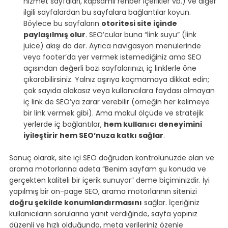
hizmet sayfaları, kapsamlı rehber içerikler vb.) ve diğer 
ilgili sayfalardan bu sayfalara bağlantılar koyun. 
Böylece bu sayfaların 
otoritesi site içinde 
paylaşılmış olur
. SEO’cular buna “link suyu” (link 
juice) akışı da der. Ayrıca navigasyon menülerinde 
veya footer’da yer vermek istemediğiniz ama SEO 
açısından değerli bazı sayfalarınızı, iç linklerle öne 
çıkarabilirsiniz. Yalnız aşırıya kaçmamaya dikkat edin; 
çok sayıda alakasız veya kullanıcılara faydası olmayan 
iç link de SEO’ya zarar verebilir (örneğin her kelimeye 
bir link vermek gibi). Ama makul ölçüde ve stratejik 
yerlerde iç bağlantılar, 
hem kullanıcı deneyimini 
iyileştirir hem SEO’nuza katkı sağlar
.
Sonuç olarak, site içi SEO doğrudan kontrolünüzde olan ve 
arama motorlarına adeta “Benim sayfam şu konuda ve 
gerçekten kaliteli bir içerik sunuyor” deme biçiminizdir. İyi 
yapılmış bir on-page SEO, arama motorlarının sitenizi 
doğru şekilde konumlandırmasını
 sağlar. İçeriğiniz 
kullanıcıların sorularına yanıt verdiğinde, sayfa yapınız 
düzenli ve hızlı olduğunda, meta verileriniz özenle 