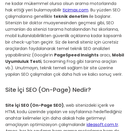
ne kadar mükemmel olursa olsun arama motorlarında 
hak ettiği yeri bulamayabilir 
ticimax.com
. Bu yüzden SEO 
çalışmalarına genellikle 
teknik denetim
 ile başlanır. 
Sitenizin bir doktor muayenesinden geçmesi gibi, SEO 
uzmanları da sitenizi tarama hatalarından hız skorlarına, 
mobil kullanılabilirlikten güvenlik açıklarına kadar kapsamlı 
bir check-up’tan geçirir. Siz de kendi siteniz için ücretsiz 
araçlardan faydalanarak temel teknik SEO analizleri 
yapabilirsiniz (Google’ın 
PageSpeed Insights
 aracı, 
Mobil 
Uyumluluk Testi
, Screaming Frog gibi tarama araçları 
vb.). Unutmayın, teknik temeli sağlam bir site üzerine 
yapılan SEO çalışmaları çok daha hızlı ve kalıcı sonuç verir.
Site İçi SEO (On-Page) Nedir?
Site İçi SEO (On-Page SEO)
, web sitenizdeki içerik ve 
HTML kodu üzerinde yapılan ve sayfalarınızı hedeflediğiniz 
anahtar kelimeler için daha alakalı hale getirmeyi 
amaçlayan optimizasyon çalışmalarıdır 
ideasoft.com.tr
. 
Amaç, her bir sayfanın hem arama motorlarına hem de 