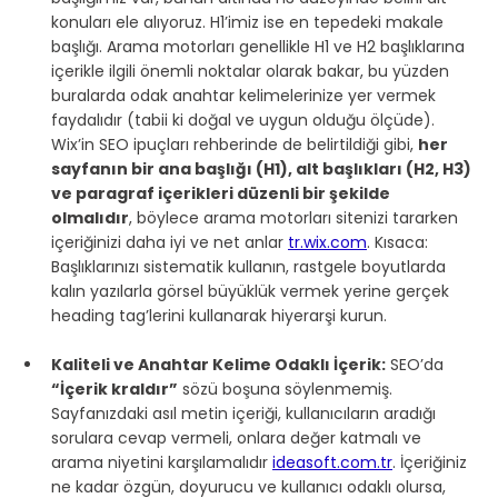
konuları ele alıyoruz. H1’imiz ise en tepedeki makale 
başlığı. Arama motorları genellikle H1 ve H2 başlıklarına 
içerikle ilgili önemli noktalar olarak bakar, bu yüzden 
buralarda odak anahtar kelimelerinize yer vermek 
faydalıdır (tabii ki doğal ve uygun olduğu ölçüde). 
Wix’in SEO ipuçları rehberinde de belirtildiği gibi, 
her 
sayfanın bir ana başlığı (H1), alt başlıkları (H2, H3) 
ve paragraf içerikleri düzenli bir şekilde 
olmalıdır
, böylece arama motorları sitenizi tararken 
içeriğinizi daha iyi ve net anlar 
tr.wix.com
. Kısaca: 
Başlıklarınızı sistematik kullanın, rastgele boyutlarda 
kalın yazılarla görsel büyüklük vermek yerine gerçek 
heading tag’lerini kullanarak hiyerarşi kurun.
Kaliteli ve Anahtar Kelime Odaklı İçerik:
 SEO’da 
“İçerik kraldır”
 sözü boşuna söylenmemiş. 
Sayfanızdaki asıl metin içeriği, kullanıcıların aradığı 
sorulara cevap vermeli, onlara değer katmalı ve 
arama niyetini karşılamalıdır 
ideasoft.com.tr
. İçeriğiniz 
ne kadar özgün, doyurucu ve kullanıcı odaklı olursa, 