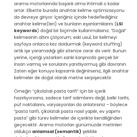
arama motorlarında başarılı olma ihtimali o kadar 
artar. Elbette burada anahtar kelime optimizasyonu 
da devreye giriyor: İçeriğiniz içinde hedeflediğiniz 
anahtar kelime(leri) ve bunların eşanlamlılarını (
LSI 
keywords
) doğal bir biçimde kullanmalısınız. “Doğal” 
kelimesinin altını çiziyorum; eski usul, bir kelimeyi 
sayfaya onlarca kez doldurmak (keyword stuffing) 
artık işe yaramadığı gibi sitenize zarar da verir. Bunun 
yerine, içeriği yazarken sanki karşınızda gerçek bir 
insan varmış ve sorularını yanıtlıyormuş gibi davranın. 
Zaten eğer konuya kapsamlı değinirseniz, ilgili anahtar 
kelimeler de doğal olarak metne serpişecektir.
Örneğin “çikolatalı pasta tarifi” için bir içerik 
hazırlıyorsanız, sadece tarif adımlarını değil, belki tarihi, 
püf noktalarını, varyasyonları da anlatırsınız – böylece 
“pasta tarifi, çikolatalı pasta nasıl yapılır, ev yapımı 
pasta” gibi türev kelimeler de içerikte kendiliğinden 
geçecektir. Arama motorları günümüzde metinleri 
oldukça 
anlamsal (semantik)
 şekilde 