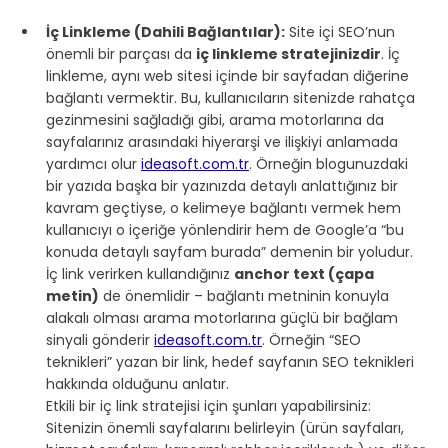
İç Linkleme (Dahili Bağlantılar):
 Site içi SEO’nun 
önemli bir parçası da 
iç linkleme stratejinizdir
. İç 
linkleme, aynı web sitesi içinde bir sayfadan diğerine 
bağlantı vermektir. Bu, kullanıcıların sitenizde rahatça 
gezinmesini sağladığı gibi, arama motorlarına da 
sayfalarınız arasındaki hiyerarşi ve ilişkiyi anlamada 
yardımcı olur 
ideasoft.com.tr
. Örneğin blogunuzdaki 
bir yazıda başka bir yazınızda detaylı anlattığınız bir 
kavram geçtiyse, o kelimeye bağlantı vermek hem 
kullanıcıyı o içeriğe yönlendirir hem de Google’a “bu 
konuda detaylı sayfam burada” demenin bir yoludur. 
İç link verirken kullandığınız 
anchor text (çapa 
metin)
 de önemlidir – bağlantı metninin konuyla 
alakalı olması arama motorlarına güçlü bir bağlam 
sinyali gönderir 
ideasoft.com.tr
. Örneğin “SEO 
teknikleri” yazan bir link, hedef sayfanın SEO teknikleri 
hakkında olduğunu anlatır.
Etkili bir iç link stratejisi için şunları yapabilirsiniz: 
Sitenizin önemli sayfalarını belirleyin (ürün sayfaları, 