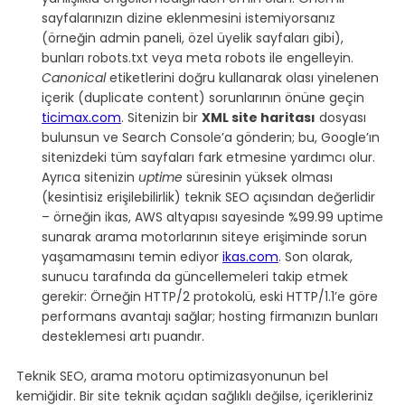
sayfalarınızın dizine eklenmesini istemiyorsanız 
(örneğin admin paneli, özel üyelik sayfaları gibi), 
bunları robots.txt veya meta robots ile engelleyin. 
Canonical
 etiketlerini doğru kullanarak olası yinelenen 
içerik (duplicate content) sorunlarının önüne geçin 
ticimax.com
. Sitenizin bir 
XML site haritası
 dosyası 
bulunsun ve Search Console’a gönderin; bu, Google’ın 
sitenizdeki tüm sayfaları fark etmesine yardımcı olur. 
Ayrıca sitenizin 
uptime
 süresinin yüksek olması 
(kesintisiz erişilebilirlik) teknik SEO açısından değerlidir 
– örneğin ikas, AWS altyapısı sayesinde %99.99 uptime 
sunarak arama motorlarının siteye erişiminde sorun 
yaşamamasını temin ediyor 
ikas.com
. Son olarak, 
sunucu tarafında da güncellemeleri takip etmek 
gerekir: Örneğin HTTP/2 protokolü, eski HTTP/1.1’e göre 
performans avantajı sağlar; hosting firmanızın bunları 
desteklemesi artı puandır.
Teknik SEO, arama motoru optimizasyonunun bel 
kemiğidir. Bir site teknik açıdan sağlıklı değilse, içerikleriniz 