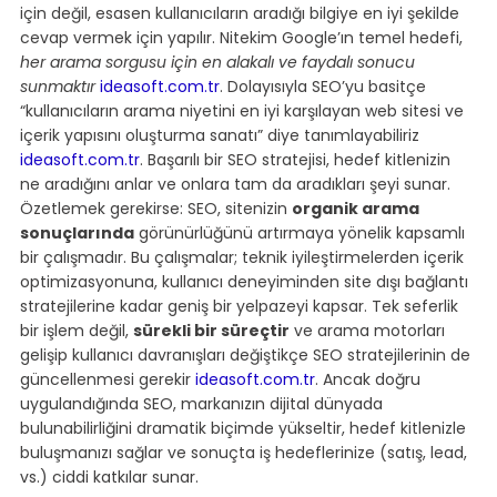
için değil, esasen kullanıcıların aradığı bilgiye en iyi şekilde 
cevap vermek için yapılır. Nitekim Google’ın temel hedefi, 
her arama sorgusu için en alakalı ve faydalı sonucu 
sunmaktır 
ideasoft.com.tr
. Dolayısıyla SEO’yu basitçe 
“kullanıcıların arama niyetini en iyi karşılayan web sitesi ve 
içerik yapısını oluşturma sanatı” diye tanımlayabiliriz 
ideasoft.com.tr
. Başarılı bir SEO stratejisi, hedef kitlenizin 
ne aradığını anlar ve onlara tam da aradıkları şeyi sunar.
Özetlemek gerekirse: SEO, sitenizin 
organik arama 
sonuçlarında
 görünürlüğünü artırmaya yönelik kapsamlı 
bir çalışmadır. Bu çalışmalar; teknik iyileştirmelerden içerik 
optimizasyonuna, kullanıcı deneyiminden site dışı bağlantı 
stratejilerine kadar geniş bir yelpazeyi kapsar. Tek seferlik 
bir işlem değil, 
sürekli bir süreçtir
 ve arama motorları 
gelişip kullanıcı davranışları değiştikçe SEO stratejilerinin de 
güncellenmesi gerekir 
ideasoft.com.tr
. Ancak doğru 
uygulandığında SEO, markanızın dijital dünyada 
bulunabilirliğini dramatik biçimde yükseltir, hedef kitlenizle 
buluşmanızı sağlar ve sonuçta iş hedeflerinize (satış, lead, 
vs.) ciddi katkılar sunar.