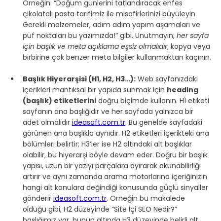
Örneğin: “Doğum günlerini tatlandıracak enfes 
çikolatalı pasta tarifimiz ile misafirlerinizi büyüleyin. 
Gerekli malzemeler, adım adım yapım aşamaları ve 
püf noktaları bu yazımızda!” gibi. Unutmayın, 
her sayfa 
için başlık ve meta açıklama eşsiz olmalıdır
; kopya veya 
birbirine çok benzer meta bilgiler kullanmaktan kaçının.
Başlık Hiyerarşisi (H1, H2, H3…):
 Web sayfanızdaki 
içerikleri mantıksal bir yapıda sunmak için 
heading 
(başlık) etiketlerini
 doğru biçimde kullanın. H1 etiketi 
sayfanın ana başlığıdır ve her sayfada yalnızca bir 
adet olmalıdır 
ideasoft.com.tr
. Bu genelde sayfadaki 
görünen ana başlıkla aynıdır. H2 etiketleri içerikteki ana 
bölümleri belirtir; H3’ler ise H2 altındaki alt başlıklar 
olabilir, bu hiyerarşi böyle devam eder. Doğru bir başlık 
yapısı, uzun bir yazıyı parçalara ayırarak okunabilirliği 
artırır ve aynı zamanda arama motorlarına içeriğinizin 
hangi alt konulara değindiği konusunda güçlü sinyaller 
gönderir 
ideasoft.com.tr
. Örneğin bu makalede 
olduğu gibi, H2 düzeyinde “Site İçi SEO Nedir?” 
başlığımız var, bunun altında H3 düzeyinde belirli alt 