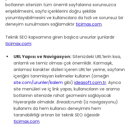
botlarının sitenizin tüm önemli sayfalarına sorunsuzca 
erişebilmesini, sayfa içeriklerini doğru şekilde 
yorumlayabilmesini ve kullanıcılara da hızlı ve sorunsuz bir 
deneyim sunulmasını sağlamaktır 
ticimax.com
.
Teknik SEO kapsamına giren başlıca unsurlar şunlardır 
ticimax.com
:
URL Yapısı ve Navigasyon:
 Sitenizdeki URL’lerin kısa, 
anlamlı ve temiz olması çok önemlidir. Karmaşık, 
anlamsız karakter dizileri içeren URL’ler yerine, sayfanın 
içeriğini tanımlayan kelimeler kullanın (örneğin 
site.com/urunler/kalem
 gibi) 
ideasoft.com.tr
. Ayrıca 
site menüleri ve iç link yapısı, kullanıcıların ve arama 
botlarının sitenizde rahat gezmesini sağlayacak 
hiyerarşide olmalıdır. 
Breadcrumb
 (iz navigasyonu) 
kullanımı da hem kullanıcı deneyimini hem 
taranabilirliği artıran bir teknik SEO öğesidir 
ticimax.com
.