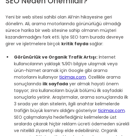
SEO Neden Önemlidir?
Yeni bir web sitesi sahibi olan Ali’nin hikayesine geri 
dönelim. Ali, arama motorlarında görünürlüğü olmadığı 
sürece harika bir web sitesine sahip olmanın müşteri 
kazandırmadığını fark etti. İşte SEO tam burada devreye 
girer ve işletmelere birçok 
kritik fayda
 sağlar:
Görünürlük ve Organik Trafik Artışı:
 İnternet 
kullanıcılarının yaklaşık %90’ı bilgiye ulaşmak veya 
ürün-hizmet aramak için Google gibi arama 
motorlarını kullanıyor 
ticimax.com
. Özellikle arama 
sonuçlarında 
ilk sayfada
 yer almak hayati önem 
taşıyor; zira kullanıcıların büyük bölümü ilk sayfadaki 
sonuçlarla yetinir. Araştırmalar, arama sonuçlarında ilk 
3 sırada yer alan sitelerin, ilgili anahtar kelimelerde 
trafiğin büyük kısmını aldığını gösteriyor 
ticimax.com
. 
SEO çalışmalarıyla hedeflediğiniz kelimelerde üst 
sıralarda çıkarak hiçbir reklam ücreti ödemeden sürekli 
ve nitelikli ziyaretçi akışı elde edebilirsiniz. Organik 