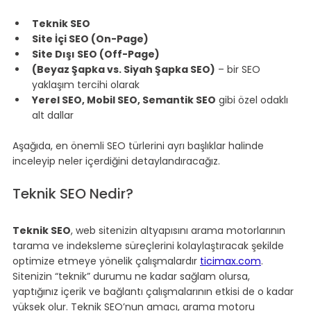
Teknik SEO
Site İçi SEO (On-Page)
Site Dışı SEO (Off-Page)
(Beyaz Şapka vs. Siyah Şapka SEO)
 – bir SEO 
yaklaşım tercihi olarak
Yerel SEO, Mobil SEO, Semantik SEO
 gibi özel odaklı 
alt dallar
Aşağıda, en önemli SEO türlerini ayrı başlıklar halinde 
inceleyip neler içerdiğini detaylandıracağız.
Teknik SEO Nedir?
Teknik SEO
, web sitenizin altyapısını arama motorlarının 
tarama ve indeksleme süreçlerini kolaylaştıracak şekilde 
optimize etmeye yönelik çalışmalardır 
ticimax.com
. 
Sitenizin “teknik” durumu ne kadar sağlam olursa, 
yaptığınız içerik ve bağlantı çalışmalarının etkisi de o kadar 
yüksek olur. Teknik SEO’nun amacı, arama motoru 