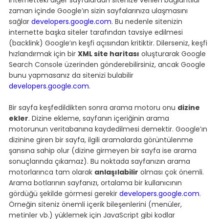
zaman içinde Google’ın sizin sayfalarınıza ulaşmasını 
sağlar 
developers.google.com
. Bu nedenle sitenizin 
internette başka siteler tarafından tavsiye edilmesi 
(backlink) Google’ın keşfi açısından kritiktir. Dilerseniz, keşfi 
hızlandırmak için bir 
XML site haritası
 oluşturarak Google 
Search Console üzerinden gönderebilirsiniz, ancak Google 
bunu yapmasanız da sitenizi bulabilir 
developers.google.com
.
Bir sayfa keşfedildikten sonra arama motoru onu 
dizine 
ekler
. Dizine ekleme, sayfanın içeriğinin arama 
motorunun veritabanına kaydedilmesi demektir. Google’ın 
dizinine giren bir sayfa, ilgili aramalarda görüntülenme 
şansına sahip olur (dizine girmeyen bir sayfa ise arama 
sonuçlarında çıkamaz). Bu noktada sayfanızın arama 
motorlarınca tam olarak 
anlaşılabilir
 olması çok önemli. 
Arama botlarının sayfanızı, ortalama bir kullanıcının 
gördüğü şekilde görmesi gerekir 
developers.google.com
. 
Örneğin siteniz önemli içerik bileşenlerini (menüler, 
metinler vb.) yüklemek için JavaScript gibi kodlar 