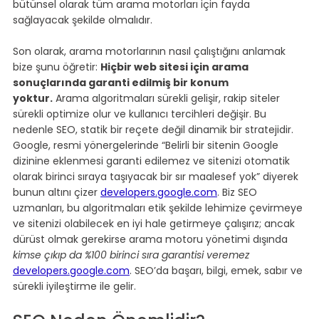
bütünsel olarak tüm arama motorları için fayda 
sağlayacak şekilde olmalıdır.
Son olarak, arama motorlarının nasıl çalıştığını anlamak 
bize şunu öğretir: 
Hiçbir web sitesi için arama 
sonuçlarında garanti edilmiş bir konum 
yoktur.
 Arama algoritmaları sürekli gelişir, rakip siteler 
sürekli optimize olur ve kullanıcı tercihleri değişir. Bu 
nedenle SEO, statik bir reçete değil dinamik bir stratejidir. 
Google, resmi yönergelerinde “Belirli bir sitenin Google 
dizinine eklenmesi garanti edilemez ve sitenizi otomatik 
olarak birinci sıraya taşıyacak bir sır maalesef yok” diyerek 
bunun altını çizer 
developers.google.com
. Biz SEO 
uzmanları, bu algoritmaları etik şekilde lehimize çevirmeye 
ve sitenizi olabilecek en iyi hale getirmeye çalışırız; ancak 
dürüst olmak gerekirse arama motoru yönetimi dışında 
kimse çıkıp da %100 birinci sıra garantisi veremez 
developers.google.com
. SEO’da başarı, bilgi, emek, sabır ve 
sürekli iyileştirme ile gelir.