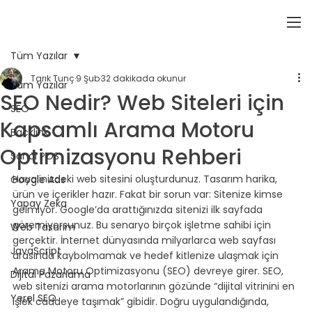
Tüm Yazılar
Tarık Tunç
9 Şub
32 dakikada okunur
Tüm Yazılar
SEO Nedir? Web Siteleri için
SEO
Kapsamlı Arama Motoru
Backlink
Optimizasyonu Rehberi
Sanal POS
Hayalinizdeki web sitesini oluşturdunuz. Tasarım harika, 
Google Ads
ürün ve içerikler hazır. Fakat bir sorun var: Sitenize kimse 
Yapay Zeka
gelmiyor. Google’da arattığınızda sitenizi ilk sayfada 
göremiyorsunuz. Bu senaryo birçok işletme sahibi için 
Web Tasarım
gerçektir. İnternet dünyasında milyarlarca web sayfası 
JavaScript
arasında kaybolmamak ve hedef kitlenize ulaşmak için 
Arama Motoru Optimizasyonu (SEO) devreye girer. SEO, 
Dijital Pazarlama
web sitenizi arama motorlarının gözünde “dijital vitrinini en 
Yerel SEO
işlek caddeye taşımak” gibidir. Doğru uygulandığında, 