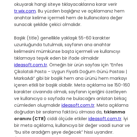
okuyarak hangi siteye tıklayacaklarına karar verir 
tr.wix.com
. Bu yüzden başlığınız ve açıklamanız hem 
anahtar kelime içermeli hem de kullanıcılara değer 
sunacak şekilde çekici olmalıdır.
Başlık (title) genellikle yaklaşık 55-60 karakter 
uzunluğunda tutulmalı, sayfanın ana anahtar 
kelimesini mümkünse başta içermeli ve kullanıcıyı 
tıklamaya teşvik eden bir ifade olmalıdır 
ideasoft.com.tr
. Örneğin bir ürün sayfası için “Enfes 
Çikolatalı Pasta – Uygun Fiyatlı Doğum Günü Pastası | 
MarkaAdı” gibi bir başlık hem ana ürünü hem markayı 
içeren etkili bir başlık olabilir. Meta açıklama ise 150-160 
karakter civarında olmalı, sayfanın içeriğini özetleyen 
ve kullanıcıya o sayfada ne bulacağını anlatan birkaç 
cümleden oluşmalıdır 
ideasoft.com.tr
. Meta açıklama 
doğrudan bir sıralama faktörü olmasa da, 
tıklanma 
oranını (CTR)
 ciddi ölçüde etkiler 
ideasoft.com.tr
. İyi 
bir meta açıklama, kullanıcıya bir değer vaadi sunar ve 
“bu site aradığım şeye değecek” hissi uyandırır. 