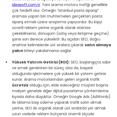
ideasoft.com.tr
. Yani arama motoru trafiği genellikle 
çok 
hedefli
 olur. Örneğin “istanbul pasta siparişi” 
araması yapan biri muhtemelen gerçekten pasta 
sipariş etmek üzere araştırma yapıyordur. Bu kişiyi 
ücretli reklam yerine organik olarak sitenize 
çekebilirseniz, dönüşüm (satış veya iletişime geçme) 
şansı son derece yüksektir. Bu açıdan SEO, doğru 
anahtar kelimelerde üst sıralara çıkarak 
satın almaya 
yakın
 kitleyi yakalamanızı sağlar.
Yüksek Yatırım Getirisi (ROI):
 SEO, başlangıçta sabır 
ve emek gerektiren bir süreç olsa da, başarılı 
olduğunda işletmelere çok yüksek bir yatırım getirisi 
sunar. Arama motorlarından gelen organik trafik 
ücretsiz
 olduğu için, elde edeceğiniz müşteri başına 
maliyet genelde diğer dijital pazarlama yöntemlerine 
kıyasla daha düşüktür. Örneğin Google Ads (AdWords) 
ile tıklama başı ödeme yaparak trafik satın almak 
yerine, SEO ile organik olarak üst sıralarda yer almak 
uzun vadede reklam bütçenizi önemli ölçüde 