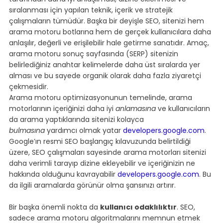
sıralanması için yapılan teknik, içerik ve stratejik 
çalışmaların tümüdür. Başka bir deyişle SEO, sitenizi hem 
arama motoru botlarına hem de gerçek kullanıcılara daha 
anlaşılır, değerli ve erişilebilir hale getirme sanatıdır. Amaç, 
arama motoru sonuç sayfasında (SERP) sitenizin 
belirlediğiniz anahtar kelimelerde daha üst sıralarda yer 
alması ve bu sayede organik olarak daha fazla ziyaretçi 
çekmesidir.
Arama motoru optimizasyonunun temelinde, arama 
motorlarının içeriğinizi daha iyi 
anlamasına
 ve kullanıcıların 
da arama yaptıklarında sitenizi kolayca 
bulmasına
 yardımcı olmak yatar 
developers.google.com
. 
Google’ın resmi SEO başlangıç kılavuzunda belirtildiği 
üzere, SEO çalışmaları sayesinde arama motorları sitenizi 
daha verimli tarayıp dizine ekleyebilir ve içeriğinizin ne 
hakkında olduğunu kavrayabilir 
developers.google.com
. Bu 
da ilgili aramalarda görünür olma şansınızı artırır.
Bir başka önemli nokta da 
kullanıcı odaklılıktır
. SEO, 
sadece arama motoru algoritmalarını memnun etmek 