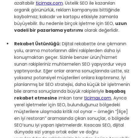
azaltabilir 
ticimax.com
. Üstelik SEO ile kazanılan 
organik görünürlük, reklam kampanyası bittiğinde 
kaybolmaz; kalıcıdır ve kartopu etkisiyle zamanla 
büyüyebilir. Bu nedenle birçok işletme için SEO, 
uzun 
vadeli bir pazarlama yatırımı
 olarak değerlidir.
Rekabet Üstünlüğü:
 Dijital rekabette öne çıkmanın 
yolu, arama motorlarının dilini rakiplerden daha iyi 
konuşmaktan geçer. Sizinle benzer ürün/hizmet 
sunan rakipleriniz muhtemelen SEO yapıyordur veya 
yaptırıyordur. Eğer onlar arama sonuçlarında üstte, siz 
yoksanız potansiyel müşterileri onlara kaptırırsınız. İyi 
planlanmış bir SEO stratejisi, daha küçük bir işletmenin 
bile arama sonuçlarında büyük rakipleriyle 
başabaş 
rekabet etmesine
 imkan tanır
ticimax.com
. Ayrıca 
yerel işletmeler için SEO, bulunduğunuz bölgedeki 
müşterilere ulaşmada kritik rol oynar – örneğin “[ilçe] 
en iyi restoran” aramasında çıkan sonuçlar, o bölgede 
SEO’sunu iyi yapan işletmelerdir. Kısacası SEO, dijital 
dünyada sizi yarışa ortak eder ve doğru 