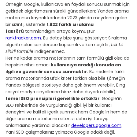
Örneğin Google, kullanıcıya en faydalı sonucu sunmak için 
çekirdek algoritmasını sürekli güncellerken; Yandex arama 
motorunun kaynak kodunda 2023 yılında meydana gelen 
bir sızıntı, sistemde 
1.922 farklı sıralama 
faktörü
 tanımlandığını ortaya koymuştur 
ranktracker.com
. Bu detay bize şunu gösteriyor: Sıralama 
algoritmaları son derece kapsamlı ve karmaşıktır, 
tek bir 
sihirli formüle
 indirgenemez.
Her ne kadar arama motorlarının tam formülü gizli olsa da 
hepsinin nihai amacı 
kullanıcıya aradığı konuda en 
ilgili ve güvenilir sonucu sunmaktır
. Bu nedenle farklı 
arama motorlarında ufak kriter farkları olsa bile (örneğin 
Yandex bölgesel otoriteye daha çok önem verebilir, Bing 
sosyal medya sinyallerine biraz daha duyarlı olabilir), 
temel SEO prensipleri genellikle ortaktır
. Google’ın 
SEO rehberinde de vurgulandığı gibi, iyi bir kullanıcı 
deneyimi ve kaliteli içerik sunmak hem Google’ın hem de 
diğer arama motorlarının sitenizi daha iyi tarayıp 
anlamasına yardımcı olacaktır 
developers.google.com
. 
Yani SEO çalışmalarınız yalnızca Google odaklı değil, 