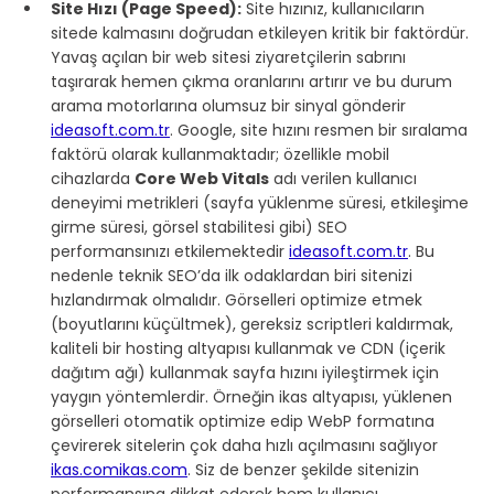
Site Hızı (Page Speed):
 Site hızınız, kullanıcıların 
sitede kalmasını doğrudan etkileyen kritik bir faktördür. 
Yavaş açılan bir web sitesi ziyaretçilerin sabrını 
taşırarak hemen çıkma oranlarını artırır ve bu durum 
arama motorlarına olumsuz bir sinyal gönderir 
ideasoft.com.tr
. Google, site hızını resmen bir sıralama 
faktörü olarak kullanmaktadır; özellikle mobil 
cihazlarda 
Core Web Vitals
 adı verilen kullanıcı 
deneyimi metrikleri (sayfa yüklenme süresi, etkileşime 
girme süresi, görsel stabilitesi gibi) SEO 
performansınızı etkilemektedir 
ideasoft.com.tr
. Bu 
nedenle teknik SEO’da ilk odaklardan biri sitenizi 
hızlandırmak olmalıdır. Görselleri optimize etmek 
(boyutlarını küçültmek), gereksiz scriptleri kaldırmak, 
kaliteli bir hosting altyapısı kullanmak ve CDN (içerik 
dağıtım ağı) kullanmak sayfa hızını iyileştirmek için 
yaygın yöntemlerdir. Örneğin ikas altyapısı, yüklenen 
görselleri otomatik optimize edip WebP formatına 
çevirerek sitelerin çok daha hızlı açılmasını sağlıyor 
ikas.comikas.com
. Siz de benzer şekilde sitenizin 
performansına dikkat ederek hem kullanıcı 