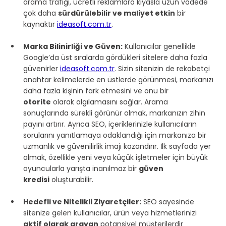
arama trafiği, ücretli reklamlara kıyasla uzun vadede 
çok daha 
sürdürülebilir ve maliyet etkin
 bir 
kaynaktır 
ideasoft.com.tr
.
Marka Bilinirliği ve Güven:
 Kullanıcılar genellikle 
Google’da üst sıralarda gördükleri sitelere daha fazla 
güvenirler 
ideasoft.com.tr
. Sizin sitenizin de rekabetçi 
anahtar kelimelerde en üstlerde görünmesi, markanızı 
daha fazla kişinin fark etmesini ve onu bir 
otorite
 olarak algılamasını sağlar. Arama 
sonuçlarında sürekli görünür olmak, markanızın zihin 
payını artırır. Ayrıca SEO, içeriklerinizle kullanıcıların 
sorularını yanıtlamaya odaklandığı için markanıza bir 
uzmanlık ve güvenilirlik imajı kazandırır. İlk sayfada yer 
almak, özellikle yeni veya küçük işletmeler için büyük 
oyuncularla yarışta inanılmaz bir 
güven 
kredisi
 oluşturabilir.
Hedefli ve Nitelikli Ziyaretçiler:
 SEO sayesinde 
sitenize gelen kullanıcılar, ürün veya hizmetlerinizi 
aktif olarak arayan
 potansiyel müşterilerdir 