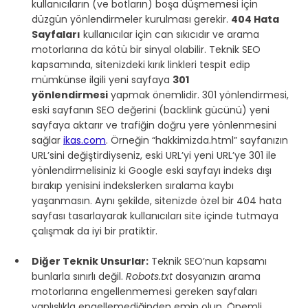
kullanıcıların (ve botların) boşa düşmemesi için 
düzgün yönlendirmeler kurulması gerekir. 
404 Hata 
Sayfaları
 kullanıcılar için can sıkıcıdır ve arama 
motorlarına da kötü bir sinyal olabilir. Teknik SEO 
kapsamında, sitenizdeki kırık linkleri tespit edip 
mümkünse ilgili yeni sayfaya 
301 
yönlendirmesi
 yapmak önemlidir. 301 yönlendirmesi, 
eski sayfanın SEO değerini (backlink gücünü) yeni 
sayfaya aktarır ve trafiğin doğru yere yönlenmesini 
sağlar 
ikas.com
. Örneğin “hakkimizda.html” sayfanızın 
URL’sini değiştirdiyseniz, eski URL’yi yeni URL’ye 301 ile 
yönlendirmelisiniz ki Google eski sayfayı indeks dışı 
bırakıp yenisini indekslerken sıralama kaybı 
yaşanmasın. Aynı şekilde, sitenizde özel bir 404 hata 
sayfası tasarlayarak kullanıcıları site içinde tutmaya 
çalışmak da iyi bir pratiktir.
Diğer Teknik Unsurlar:
 Teknik SEO’nun kapsamı 
bunlarla sınırlı değil. 
Robots.txt
 dosyanızın arama 
motorlarına engellenmemesi gereken sayfaları 
yanlışlıkla engellemediğinden emin olun. Önemli 