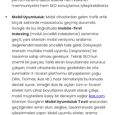
memnuniyetini hem SEO sonuçlarınızı iyileştirebilirsiniz.
Mobil Uyumluluk:
 Mobil cihazlardan gelen trafik artık 
birçok sektörde masaüstünü geçmiş durumda. 
Google da bu doğrultuda 
mobile-first 
indexing
 (mobil öncelikli indeksleme) sistemine 
geçti, yani sitenizin mobil versiyonu sıralama 
değerlendirmesinde öncelikli hale geldi. Dolayısıyla 
sitenizin mutlaka mobil uyumlu (responsive) bir 
tasarıma sahip olması gerekiyor. Teknik SEO’nun 
önemli bir parçası, farklı ekran boyutlarında sorunsuz 
çalışan, mobil cihazlarda kolay gezilebilen bir site 
sunmaktır. E-ticaret platformu altyapılarının çoğu 
(Wix, Ticimax, ikas vb.) hazır temalarıyla bu konuda 
destek sunar; örneğin ikas ile açılan tüm e-ticaret 
siteleri 
tüm cihaz boyutlarına duyarlı
 olarak çalışır, 
mobil müşterilere kolay bir deneyim sağlar 
ikas.com
. 
Sitenizin Google’ın 
Mobil Uyumluluk Testi
 aracından 
geçtiğinden emin olun; değilse, tasarımınızda gerekli 
iyileştirmeleri yapın. Mobil uyumlu siteler, arama 