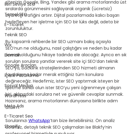
sitenizin Google, Bing, Yandex gibi arama motorlarında üst 
İleri Seviye SEO
sıralarda görünmesini sağlayarak organik (ücretsiz) 
Temel SEO
ziyaretçi trafiğini artırır. Dijital pazarlamada kalıcı başarı 
hedefleyen her işletme için SEO bir lüks değil, adeta bir 
E-Ticaret
zorunluluktur.
Teknik SEO
Bu kapsamlı rehberde bir SEO uzmanı bakış açısıyla 
Wix
SEO’nun ne olduğunu, nasıl çalıştığını ve neden bu kadar 
önemli olduğunu hikaye tadında ele alacağız. Ayrıca en sık 
Domain
sorulan sorulara yanıtlar vererek site içi SEO’dan teknik 
Google Araçları
SEO’ya, backlink stratejilerinden SEO hizmeti almanın 
faydalarına kadar merak ettiğiniz tüm konulara 
İçerik Pazarlama
değineceğiz. Hedefimiz, ister SEO yaptırmak isteyen bir 
Sosyal Medya
işletme sahibi olun ister SEO’yu yeni öğrenmeye çalışan 
biri, aklınızdaki sorulara net ve güvenilir cevaplar sunmak. 
WordPress
Hazırsanız, arama motorlarının dünyasına birlikte adım 
Meta Ads
atalım.
E-Ticaret Seo
Sorularınızı 
WhatsApp
’tan bize iletebilirsiniz. Ön analiz 
Shopify
ücretsiz, detaylı teknik SEO çalışmaları ise Blakfy’nin 
profesyonel hizmetiyle sunuluyor.