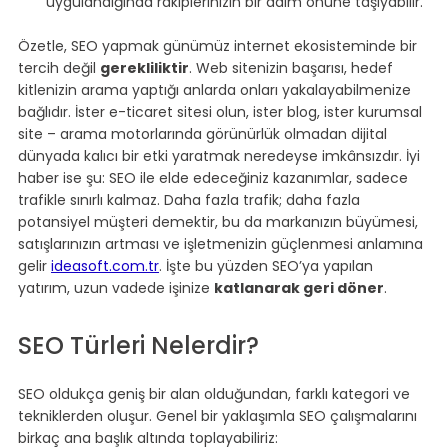
uygulandığında rakiplerinizin bir adım önüne taşıyabilir.
Özetle, SEO yapmak günümüz internet ekosisteminde bir 
tercih değil 
gerekliliktir
. Web sitenizin başarısı, hedef 
kitlenizin arama yaptığı anlarda onları yakalayabilmenize 
bağlıdır. İster e-ticaret sitesi olun, ister blog, ister kurumsal 
site – arama motorlarında görünürlük olmadan dijital 
dünyada kalıcı bir etki yaratmak neredeyse imkânsızdır. İyi 
haber ise şu: SEO ile elde edeceğiniz kazanımlar, sadece 
trafikle sınırlı kalmaz. Daha fazla trafik; daha fazla 
potansiyel müşteri demektir, bu da markanızın büyümesi, 
satışlarınızın artması ve işletmenizin güçlenmesi anlamına 
gelir 
ideasoft.com.tr
. İşte bu yüzden SEO’ya yapılan 
yatırım, uzun vadede işinize 
katlanarak geri döner
.
SEO Türleri Nelerdir?
SEO oldukça geniş bir alan olduğundan, farklı kategori ve 
tekniklerden oluşur. Genel bir yaklaşımla SEO çalışmalarını 
birkaç ana başlık altında toplayabiliriz: