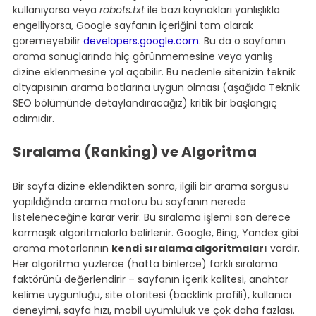
kullanıyorsa veya 
robots.txt
 ile bazı kaynakları yanlışlıkla 
engelliyorsa, Google sayfanın içeriğini tam olarak 
göremeyebilir 
developers.google.com
. Bu da o sayfanın 
arama sonuçlarında hiç görünmemesine veya yanlış 
dizine eklenmesine yol açabilir. Bu nedenle sitenizin teknik 
altyapısının arama botlarına uygun olması (aşağıda Teknik 
SEO bölümünde detaylandıracağız) kritik bir başlangıç 
adımıdır.
Sıralama (Ranking) ve Algoritma
Bir sayfa dizine eklendikten sonra, ilgili bir arama sorgusu 
yapıldığında arama motoru bu sayfanın nerede 
listeleneceğine karar verir. Bu sıralama işlemi son derece 
karmaşık algoritmalarla belirlenir. Google, Bing, Yandex gibi 
arama motorlarının 
kendi sıralama algoritmaları
 vardır. 
Her algoritma yüzlerce (hatta binlerce) farklı sıralama 
faktörünü değerlendirir – sayfanın içerik kalitesi, anahtar 
kelime uygunluğu, site otoritesi (backlink profili), kullanıcı 
deneyimi, sayfa hızı, mobil uyumluluk ve çok daha fazlası. 