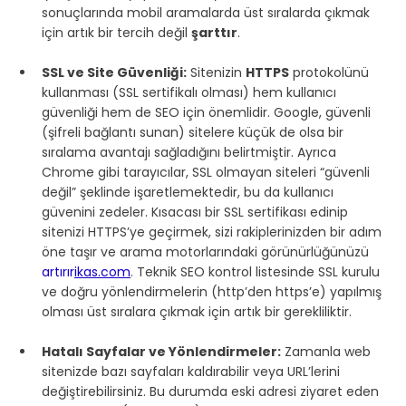
sonuçlarında mobil aramalarda üst sıralarda çıkmak 
için artık bir tercih değil 
şarttır
.
SSL ve Site Güvenliği:
 Sitenizin 
HTTPS
 protokolünü 
kullanması (SSL sertifikalı olması) hem kullanıcı 
güvenliği hem de SEO için önemlidir. Google, güvenli 
(şifreli bağlantı sunan) sitelere küçük de olsa bir 
sıralama avantajı sağladığını belirtmiştir. Ayrıca 
Chrome gibi tarayıcılar, SSL olmayan siteleri “güvenli 
değil” şeklinde işaretlemektedir, bu da kullanıcı 
güvenini zedeler. Kısacası bir SSL sertifikası edinip 
sitenizi HTTPS’ye geçirmek, sizi rakiplerinizden bir adım 
öne taşır ve arama motorlarındaki görünürlüğünüzü 
artırır
ikas.com
. Teknik SEO kontrol listesinde SSL kurulu 
ve doğru yönlendirmelerin (http’den https’e) yapılmış 
olması üst sıralara çıkmak için artık bir gerekliliktir.
Hatalı Sayfalar ve Yönlendirmeler:
 Zamanla web 
sitenizde bazı sayfaları kaldırabilir veya URL’lerini 
değiştirebilirsiniz. Bu durumda eski adresi ziyaret eden 