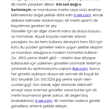
Alt metin yazarken dikkat: 
Görseli doğru 
betimleyin
 ve mümkünse marka veya ürün anahtar 
kelimelerinizi doğal şekilde dahil edin 
tr.wix.com
. Ancak 
alakasız kelimeler doldurmayın; alt metin spam’i de 
kaçınılması gereken bir şey.
Görseller için bir diğer önemli nokta da dosya boyutu 
ve formatıdır. Büyük boyutlu resimler sitenizi 
yavaşlatır, bu da hem kullanıcı deneyimi hem SEO için 
kötü. Bu yüzden görselleri web’e uygun şekilde sıkıştırın 
ve mümkün olduğunca modern formatları kullanın 
(ör. JPEG yerine WebP gibi) – nitekim ikas altyapısı 
kullanıcıları için yüklenen görselleri otomatik WebP’ye 
çevirerek bu optimizasyonu yapıyor 
ikas.com
. Ayrıca 
her görsele açıklayıcı dosya adı vermek de küçük bir 
SEO sinyalidir (ör: DSC1234.jpg yerine siyah-deri-
cuzdan.jpg). Son olarak, eğer sitenizde dekoratif 
amaçlı veya önemsiz görseller varsa bunlar için alt 
metin koymanıza gerek yoktur; alt değeri boş 
bırakabilirsiniz 
tr.wix.com
. Alt metinleri sadece gerekli 
görsellere, anlamlı şekilde ekleyin.