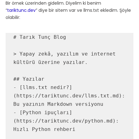
Bir örnek üzerinden gidelim. Diyelim ki benim 
“
tariktunc.dev
” diye bir sitem var ve llms.txt ekledim. Şöyle 
olabilir:
# Tarık Tunç Blog

> Yapay zekâ, yazılım ve internet 
kültürü üzerine yazılar.

## Yazılar

- [llms.txt nedir?]
(https://tariktunc.dev/llms.txt.md): 
Bu yazının Markdown versiyonu

- [Python ipuçları]
(https://tariktunc.dev/python.md): 
Hızlı Python rehberi
