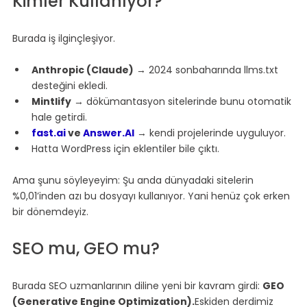
Kimler Kullanıyor?
Burada iş ilginçleşiyor.
Anthropic (Claude)
 → 2024 sonbaharında llms.txt 
desteğini ekledi.
Mintlify
 → dökümantasyon sitelerinde bunu otomatik 
hale getirdi.
fast.ai
 ve 
Answer.AI
 → kendi projelerinde uyguluyor.
Hatta WordPress için eklentiler bile çıktı.
Ama şunu söyleyeyim: Şu anda dünyadaki sitelerin 
%0,01’inden azı bu dosyayı kullanıyor. Yani henüz çok erken 
bir dönemdeyiz.
SEO mu, GEO mu?
Burada SEO uzmanlarının diline yeni bir kavram girdi: 
GEO 
(Generative Engine Optimization).
Eskiden derdimiz 