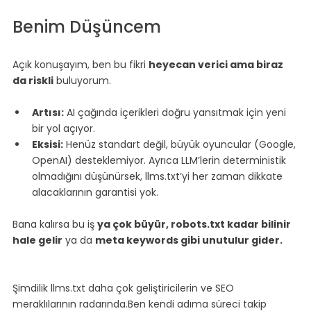
Benim Düşüncem
Açık konuşayım, ben bu fikri 
heyecan verici ama biraz 
da riskli
 buluyorum.
Artısı:
 AI çağında içerikleri doğru yansıtmak için yeni 
bir yol açıyor.
Eksisi:
 Henüz standart değil, büyük oyuncular (Google, 
OpenAI) desteklemiyor. Ayrıca LLM’lerin deterministik 
olmadığını düşünürsek, llms.txt’yi her zaman dikkate 
alacaklarının garantisi yok.
Bana kalırsa bu iş 
ya çok büyür, robots.txt kadar bilinir 
hale gelir
 ya da 
meta keywords gibi unutulur gider.
Şimdilik llms.txt daha çok geliştiricilerin ve SEO 
meraklılarının radarında.Ben kendi adıma süreci takip 