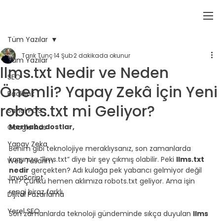
Tüm Yazılar
Tarık Tunç
14 Şub
2 dakikada okunur
Tüm Yazılar
llms.txt Nedir ve Neden
SEO
Önemli? Yapay Zekâ İçin Yeni
Backlink
robots.txt mi Geliyor?
Sanal POS
Merhaba dostlar,
Google Ads
Yapay Zeka
Benim gibi teknolojiye meraklıysanız, son zamanlarda 
karşınıza “llms.txt” diye bir şey çıkmış olabilir. Peki 
llms.txt 
Web Tasarım
nedir
 gerçekten? Adı kulağa pek yabancı gelmiyor değil 
JavaScript
mi? Çünkü hemen aklımıza robots.txt geliyor. Ama işin 
rengi biraz farklı.
Dijital Pazarlama
Yerel SEO
Son zamanlarda teknoloji gündeminde sıkça duyulan 
llms 