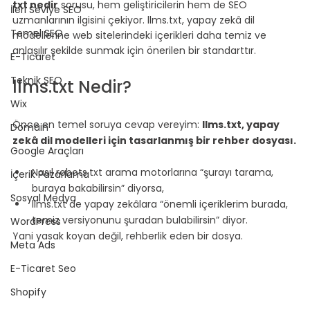
txt nedir
 sorusu, hem geliştiricilerin hem de SEO 
İleri Seviye SEO
uzmanlarının ilgisini çekiyor. llms.txt, yapay zekâ dil 
Temel SEO
modellerine web sitelerindeki içerikleri daha temiz ve 
anlaşılır şekilde sunmak için önerilen bir standarttır.
E-Ticaret
Teknik SEO
llms.txt Nedir?
Wix
Önce en temel soruya cevap vereyim: 
llms.txt, yapay 
Domain
zekâ dil modelleri için tasarlanmış bir rehber dosyası.
Google Araçları
Nasıl robots.txt arama motorlarına “şurayı tarama, 
İçerik Pazarlama
buraya bakabilirsin” diyorsa,
Sosyal Medya
llms.txt de yapay zekâlara “önemli içeriklerim burada, 
temiz versiyonunu şuradan bulabilirsin” diyor.
WordPress
Yani yasak koyan değil, rehberlik eden bir dosya.
Meta Ads
E-Ticaret Seo
Shopify