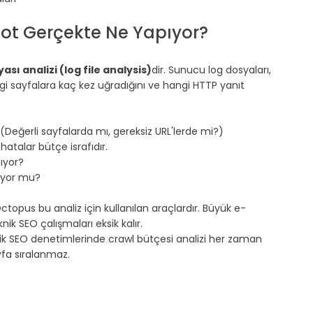
bot Gerçekte Ne Yapıyor?
ası analizi (log file analysis)
dir. Sunucu log dosyaları, 
gi sayfalara kaç kez uğradığını ve hangi HTTP yanıt 
eğerli sayfalarda mı, gereksiz URL'lerde mi?)
atalar bütçe israfıdır.
ıyor?
nıyor mu?
topus bu analiz için kullanılan araçlardır. Büyük e-
nik SEO çalışmaları eksik kalır.
ik SEO denetimlerinde
 crawl bütçesi analizi her zaman 
yfa sıralanmaz.