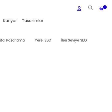
Kariyer
Tasarımlar
jital Pazarlama
Yerel SEO
İleri Seviye SEO
Medya
WordPress
Meta Ads
E-Ticaret Seo