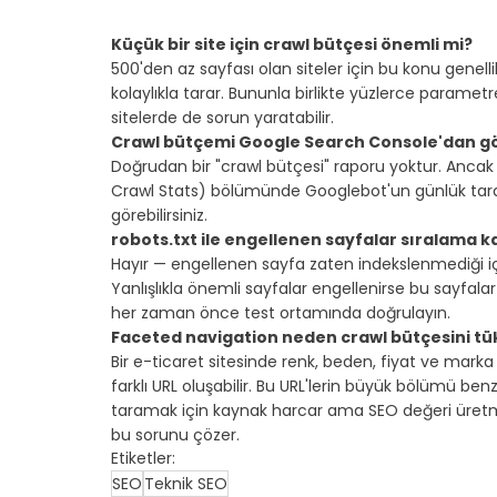
⠀
Küçük bir site için crawl bütçesi önemli mi?
500'den az sayfası olan siteler için bu konu genellik
kolaylıkla tarar. Bununla birlikte yüzlerce parametr
sitelerde de sorun yaratabilir.
Crawl bütçemi Google Search Console'dan gö
Doğrudan bir "crawl bütçesi" raporu yoktur. Ancak "
Crawl Stats) bölümünde Googlebot'un günlük taram
görebilirsiniz.
robots.txt ile engellenen sayfalar sıralama k
Hayır — engellenen sayfa zaten indekslenmediği i
Yanlışlıkla önemli sayfalar engellenirse bu sayfala
her zaman önce test ortamında doğrulayın.
Faceted navigation neden crawl bütçesini tü
Bir e-ticaret sitesinde renk, beden, fiyat ve marka gib
farklı URL oluşabilir. Bu URL'lerin büyük bölümü ben
taramak için kaynak harcar ama SEO değeri üret
bu sorunu çözer.
Etiketler:
SEO
Teknik SEO