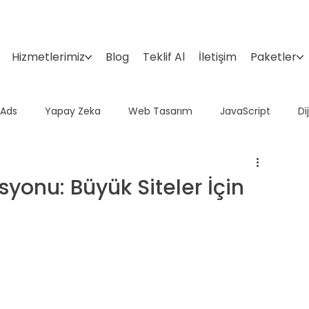
Hizmetlerimiz
Blog
Teklif Al
İletişim
Paketler
 Ads
Yapay Zeka
Web Tasarım
JavaScript
Di
Domain
Google Araçları
İçerik Pazarlama
Sosyal 
yonu: Büyük Siteler İçin