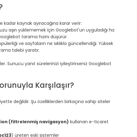
?
e kadar kaynak ayıracağına karar verir:
zu aşırı yüklememek için Googlebot'un uyguladığı hız 
Googlebot tarama hızını düşürür.
opülerliği ve sayfaların ne sıklıkla güncellendiği. Yüksek 
rama talebi yaratır.
ler. Sunucu yanıt sürelerinizi iyileştirirseniz Googlebot 
Sorunuyla Karşılaşır?
ette değildir. Şu özelliklerden birkaçına sahip siteler 
ion (filtrelenmiş navigasyon)
 kullanan e-ticaret 
bc123
) üreten eski sistemler