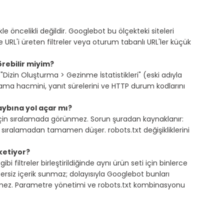
le öncelikli değildir. Googlebot bu ölçekteki siteleri 
e URL'i üreten filtreler veya oturum tabanlı URL'ler küçük 
rebilir miyim?
Dizin Oluşturma > Gezinme İstatistikleri" (eski adıyla 
a hacmini, yanıt sürelerini ve HTTP durum kodlarını 
aybına yol açar mı?
çin sıralamada görünmez. Sorun şuradan kaynaklanır: 
r sıralamadan tamamen düşer. robots.txt değişikliklerini 
ketiyor?
i filtreler birleştirildiğinde aynı ürün seti için binlerce 
zersiz içerik sunmaz; dolayısıyla Googlebot bunları 
mez. Parametre yönetimi ve robots.txt kombinasyonu 