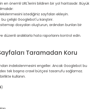
n en önemli URL'lerini bildiren bir yol haritasıdır. Büyük 
lmalıdır:
kslenmesini istediğiniz sayfaları ekleyin.
bu çelişki Googlebot'u karıştırır.
 sitemap dosyaları oluşturun, ardından bunları bir 
üzenli aralıklarla hata raporlarını kontrol edin.
 Sayfaları Taramadan Koru
fından indekslenmesini engeller. Ancak Googlebot bu 
x tek başına crawl bütçesi tasarrufu sağlamaz. 
rlikte kullanın.
5
)
ları⠀