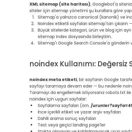
XML sitemap (site haritası)
, Googlebot'a sitenizi
siteler için sitemap yönetimi şu kurallara göre yapı
Sitemap'a yalnızca canonical (kanonik) ve inde
Noindex etiketli sayfaları sitemap'tan çıkarın — 
Büyük sitelerde kategori, ürün ve blog için ayrı
sitemap index dosyasında birleştirin.
Sitemap'ı Google Search Console'a gönderin ve d
⠀
⠀
noindex Kullanımı: Değersiz
⠀
noindex meta etiketi
, bir sayfanın Google tara
sayfayı taramaya devam eder — bu nedenle noinde
Taramayı da engellemek istiyorsanız robots.txt ile bi
noindex için uygun sayfalar:
Sayfalama sayfaları (örn. 
/urunler?sayfa=4
İnce içerikli etiket ve yazar arşiv sayfaları
Dahili arama sonuç sayfaları
Test veya geçici landing page'ler
Stokta olmayan ve kaldırılmayacak ürün sayfa