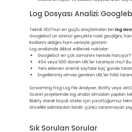
⠀
Log Dosyası Analizi: Google
⠀
Teknik SEO'nun en güçlü araçlarından biri 
log dosy
Googlebot'un sitenizi gerçekte nasıl gezdiğini, han
kodlarını aldığını ham verisiyle gösterir.
Log analizinde dikkat edilecek noktalar:
Googlebot en çok zamanını nerede harcıyor? (D
404 veya 500 dönen URL'ler taranıyor mu? Bu h
Yeni eklenen önemli sayfalar kaç günde taran
Engellenmiş olması gereken URL'ler hâlâ tara
⠀
Screaming Frog Log File Analyser, Botify veya JetOc
ticaret projelerinde log analizi olmadan yapılan tek
Blakfy olarak büyük siteler için yürüttüğümüz 
tekn
öncelikli adımlardan biridir; çünkü taranmayan sa
⠀
⠀
Sık Sorulan Sorular