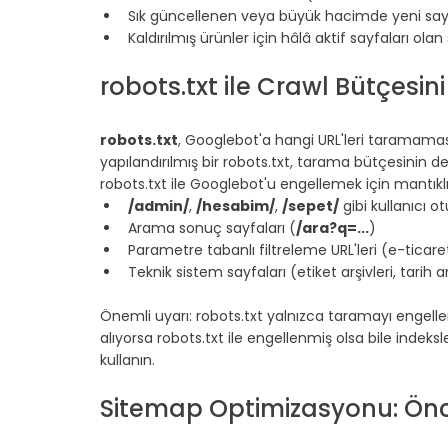
Sık güncellenen veya büyük hacimde yeni say
Kaldırılmış ürünler için hâlâ aktif sayfaları olan 
robots.txt ile Crawl Bütçesi
⠀
robots.txt
, Googlebot'a hangi URL'leri taramaması 
yapılandırılmış bir robots.txt, tarama bütçesinin d
robots.txt ile Googlebot'u engellemek için mantıklı
/admin/
, 
/hesabim/
, 
/sepet/
 gibi kullanıcı 
Arama sonuç sayfaları (
/ara?q=...
)
Parametre tabanlı filtreleme URL'leri (e-ticare
Teknik sistem sayfaları (etiket arşivleri, tarih ar
⠀
Önemli uyarı: robots.txt yalnızca taramayı engeller,
alıyorsa robots.txt ile engellenmiş olsa bile indek
kullanın.
⠀
Sitemap Optimizasyonu: Önce
⠀