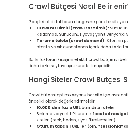
Crawl Bütçesi Nasıl Belirlenir
⠀
Googlebot iki faktörün dengesine göre bir siteye n
Crawl hızı limiti (crawl rate limit):
 Sunucunu
kısıtlaması. Sunucunuz yavaş yanıt veriyorsa 
Tarama talebi (crawl demand):
 Sitenizin p
otorite ve sık güncellenen içerik daha fazla ta
⠀
Bu iki faktörün kesişimi efektif crawl bütçenizi belir
daha fazla sayfayı aynı sürede tarayabilir.
⠀
Hangi Siteler Crawl Bütçesi 
⠀
Crawl bütçesi optimizasyonu her site için aynı aciliy
öncelikli olarak değerlendirmelidir:
10.000'den fazla URL
 barındıran siteler
Binlerce varyant URL üreten 
faceted navigat
siteleri (renk, beden, fiyat filtrelemeleri)
Oturum tabanlı URL'ler
 (örn. 
?sessionid=a