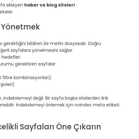
fa ekleyen 
haber ve blog siteleri
siteler
ni Yönetmek
gerektiğini bildiren bir metin dosyasıdır. Doğru 
eğerli sayfalara yönelmesini sağlar.
 hedefler:
oturumu gerektiren sayfalar
t filtre kombinasyonları)
şivleri)
 indekslemeyi değil. Bir sayfa başka sitelerden link 
slenebilir. İndekslemeyi önlemek için noindex meta etiketi 
likli Sayfaları Öne Çıkarın