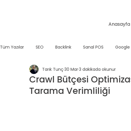
Anasayfa
Tüm Yazılar
SEO
Backlink
Sanal POS
Google
Tarık Tunç
30 Mar
3 dakikada okunur
Temel SEO
E-Ticaret
Teknik SEO
Wix
Crawl Bütçesi Optimizas
Tarama Verimliliği
Shopify