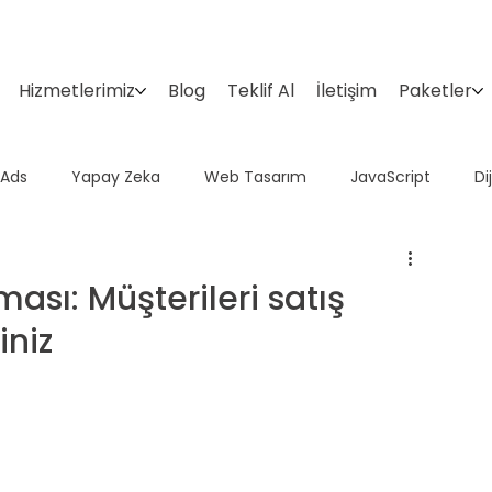
Hizmetlerimiz
Blog
Teklif Al
İletişim
Paketler
 Ads
Yapay Zeka
Web Tasarım
JavaScript
Di
Domain
Google Araçları
İçerik Pazarlama
Sosyal 
ması: Müşterileri satış
iniz