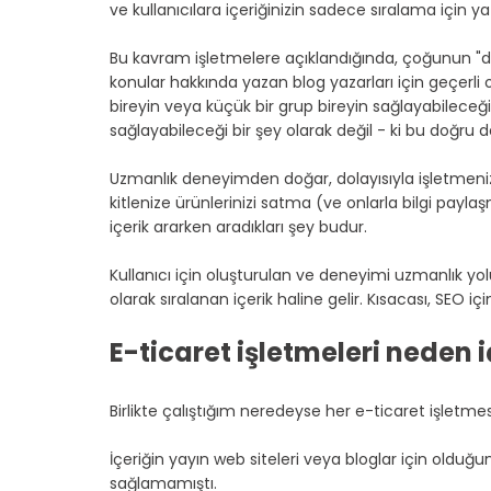
ve kullanıcılara içeriğinizin sadece sıralama için ya
Bu kavram işletmelere açıklandığında, çoğunun "de
konular hakkında yazan blog yazarları için geçerli
bireyin veya küçük bir grup bireyin sağlayabileceği
sağlayabileceği bir şey olarak değil - ki bu doğru de
Uzmanlık deneyimden doğar, dolayısıyla işletmeni
kitlenize ürünlerinizi satma (ve onlarla bilgi paylaşm
içerik ararken aradıkları şey budur.
Kullanıcı için oluşturulan ve deneyimi uzmanlık yolu
olarak sıralanan içerik haline gelir. Kısacası, SEO için
E-ticaret işletmeleri neden 
Birlikte çalıştığım neredeyse her e-ticaret işletmesi
İçeriğin yayın web siteleri veya bloglar için olduğu
sağlamamıştı.