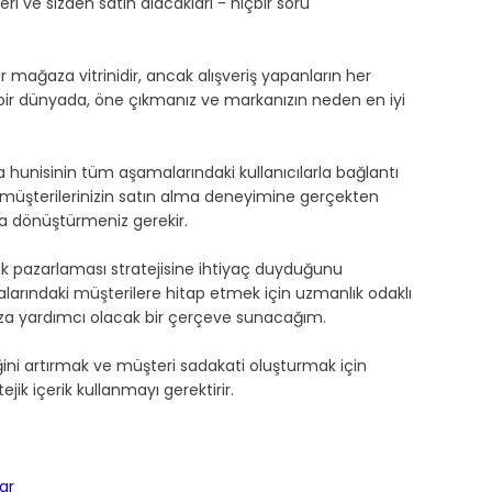
i ve sizden satın alacakları - hiçbir soru 
ir mağaza vitrinidir, ancak alışveriş yapanların her 
r dünyada, öne çıkmanız ve markanızın neden en iyi 
 hunisinin tüm aşamalarındaki kullanıcılarla bağlantı 
en müşterilerinizin satın alma deneyimine gerçekten 
na dönüştürmeniz gerekir.
rik pazarlaması stratejisine ihtiyaç duyduğunu 
rındaki müşterilere hitap etmek için uzmanlık odaklı 
za yardımcı olacak bir çerçeve sunacağım.
iğini artırmak ve müşteri sadakati oluşturmak için 
k içerik kullanmayı gerektirir.
ar