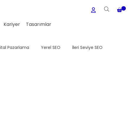
Kariyer
Tasarımlar
jital Pazarlama
Yerel SEO
İleri Seviye SEO
Medya
WordPress
Meta Ads
E-Ticaret Seo