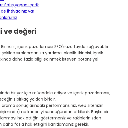
ı: Satış yapan içerik
e de ihtiyacınız var
anlarsınız
 ve değeri
r. Birincisi, içerik pazarlaması SEO'nuza fayda sağlayabilir 
ekilde sıralanmanıza yardımcı olabilir. İkincisi, içerik 
kında daha fazla bilgi edinmek isteyen potansiyel 
inde bir yer için mücadele ediyor ve içerik pazarlaması, 
eğiniz birkaç yoldan biridir.
e arama sonuçlarındaki performansınız, web sitenizin 
 biçiminde) ne kadar iyi sunduğundan etkilenir. Başka bir 
ıralanmayı hak ettiğini göstermeniz ve rakiplerinizden 
daha fazla hak ettiğini kanıtlamanız gerekir.