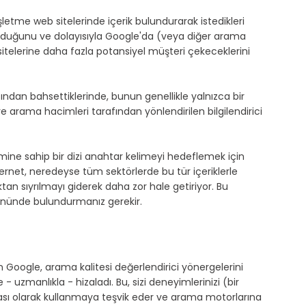
şletme web sitelerinde içerik bulundurarak istedikleri 
 olduğunu ve dolayısıyla Google'da (veya diğer arama 
itelerine daha fazla potansiyel müşteri çekeceklerini 
ndan bahsettiklerinde, bunun genellikle yalnızca bir 
arama hacimleri tarafından yönlendirilen bilgilendirici 
ine sahip bir dizi anahtar kelimeyi hedeflemek için 
ternet, neredeyse tüm sektörlerde bu tür içeriklerle 
tan sıyrılmayı giderek daha zor hale getiriyor. Bu 
 önünde bulundurmanız gerekir.
n Google, arama kalitesi değerlendirici yönergelerini 
- uzmanlıkla - hizaladı. Bu, sizi deneyimlerinizi (bir 
tası olarak kullanmaya teşvik eder ve arama motorlarına 