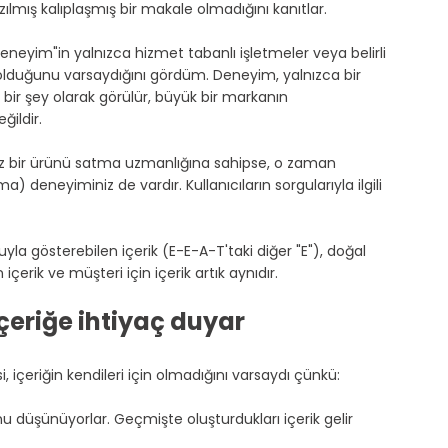
zılmış kalıplaşmış bir makale olmadığını kanıtlar.
neyim"in yalnızca hizmet tabanlı işletmeler veya belirli 
 olduğunu varsaydığını gördüm. Deneyim, yalnızca bir 
 bir şey olarak görülür, büyük bir markanın 
ğildir.
z bir ürünü satma uzmanlığına sahipse, o zaman 
a) deneyiminiz de vardır. Kullanıcıların sorgularıyla ilgili 
yla gösterebilen içerik (E-E-A-T'taki diğer "E"), doğal 
 içerik ve müşteri için içerik artık aynıdır.
içeriğe ihtiyaç duyar
, içeriğin kendileri için olmadığını varsaydı çünkü:
nu düşünüyorlar. Geçmişte oluşturdukları içerik gelir 