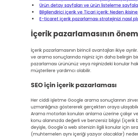
Ürün detay sayfaları ve ürün listeleme sayfalar
Bilgilendirici içerik ve Ticari içerik: Neden ikisin
E-ticaret içerik pazarlaması stratejinizi nasıl pl
İçerik pazarlamasının önemi
İçerik pazarlamasının birincil avantajları ikiye ayrılı
ve arama sonuçlarında nişiniz için daha belirgin bir ş
pazarlaması ürününüz veya nişinizdeki konular hak
müşterilere yardımcı olabilir.
SEO için içerik pazarlaması
Her ciddi işletme Google arama sonuçlarının zirves
uzmanlığınızı göstererek gerçekten oraya ulaşabilec
Arama motorları konuları anlama üzerine çalışır v
konu alanınızda değerli ve benzersiz bilgiyi (içerik
deyişle, Google'a web sitenizin ilgili konular için s
(muhtemelen aynı içeriği yazıyor olacaklar) neden 