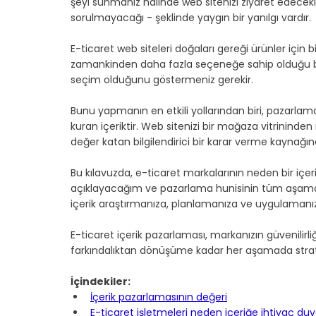
şeyi sunmanız halinde web sitenizi ziyaret edecekler
sorulmayacağı - şeklinde yaygın bir yanılgı vardır.
E-ticaret web siteleri doğaları gereği ürünler için b
zamankinden daha fazla seçeneğe sahip olduğu bi
seçim olduğunu göstermeniz gerekir.
Bunu yapmanın en etkili yollarından biri, pazarlama
kuran içeriktir. Web sitenizi bir mağaza vitrinind
değer katan bilgilendirici bir karar verme kaynağı
Bu kılavuzda, e-ticaret markalarının neden bir içe
açıklayacağım ve pazarlama hunisinin tüm aşamala
içerik araştırmanıza, planlamanıza ve uygulamanı
E-ticaret içerik pazarlaması, markanızın güvenilirl
farkındalıktan dönüşüme kadar her aşamada strateji
İçindekiler:
İçerik pazarlamasının değeri
E-ticaret işletmeleri neden içeriğe ihtiyaç duy