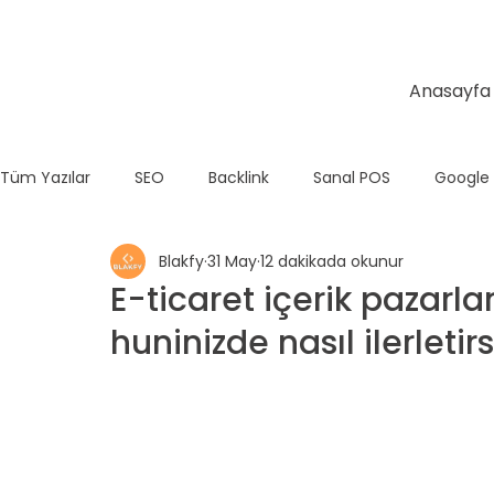
Anasayfa
Tüm Yazılar
SEO
Backlink
Sanal POS
Google
Blakfy
31 May
12 dakikada okunur
Temel SEO
E-Ticaret
Teknik SEO
Wix
E-ticaret içerik pazarla
huninizde nasıl ilerletirs
Shopify