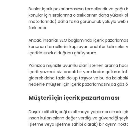
Bunlar içerik pazarlamasının temelleridir ve çoğu i
konular için sıralanma olasılıklarının daha yüksek
motorlarında) daha fazla görünürlük yoluyla web s
fark eder.
Ancak, insanlar SEO bağlamında içerik pazarlaması
konunun temellerini kapsayan anahtar kelimeler ve 
içerikle sınırlı olduğunu görüyorum.
Yalnızca nişinizle uyumlu olan istenen arama hacm
içerik yazmak sizi ancak bir yere kadar götürür. İn
giderek daha fazla dolup taşıyor ve bu da kalabalık
nedenle müşteri için içerik pazarlamasını da göz
Müşteri için içerik pazarlaması
Düşük kaliteli içeriği azaltmaya yardımcı olmak içi
insan kullanıcıların değer verdiği ve güvendiği şeyle 
işletme veya işletme sahibi olarak) bir ayrım nok