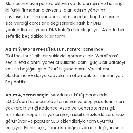
Alan adınızı aynı panele ekleyin ya da domaini ve hostingi 
iki farklı firmadan aldıysanız, alan adının yönetim 
sayfasından isim sunucusu alanlarını hosting firmasının 
size verdiği adreslerle değiştirerek basit bir DNS 
yönlendirmesi yapın. DNS kulağa teknik geliyor. Aslında tek 
seferlik, beş dakikalık bir form.
Adım 3, WordPress'i kurun.
 Kontrol panelinde 
"Softaculous" gibi bir yükleyici göreceksiniz. WordPress'i 
seçin, etki alanını, yönetici kullanıcı adını, güçlü bir parolayı 
ve site başlığını girin. "Kur" tuşuna basın. Veritabanı 
oluşturma ve dosya kopyalama otomatik tamamlanıyor. 
Beş dakika.
Adım 4, tema seçin.
 WordPress kütüphanesinde 
10.000'den fazla ücretsiz tema var ve blog yazarlarının en 
çok tercih ettiği Kadence, Astra ve GeneratePress gibi 
temaların hepsi hızlı yükleniyor, mobil cihazlarda sorunsuz 
görünüyor ve popüler SEO eklentileriyle tam uyumlu 
çalışıyor. Birini seçin, sonra istediğiniz zaman değiştirirsiniz.