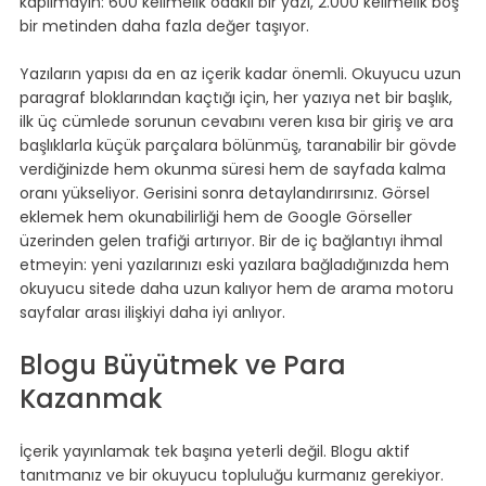
kapılmayın: 600 kelimelik odaklı bir yazı, 2.000 kelimelik boş 
bir metinden daha fazla değer taşıyor.
Yazıların yapısı da en az içerik kadar önemli. Okuyucu uzun 
paragraf bloklarından kaçtığı için, her yazıya net bir başlık, 
ilk üç cümlede sorunun cevabını veren kısa bir giriş ve ara 
başlıklarla küçük parçalara bölünmüş, taranabilir bir gövde 
verdiğinizde hem okunma süresi hem de sayfada kalma 
oranı yükseliyor. Gerisini sonra detaylandırırsınız. Görsel 
eklemek hem okunabilirliği hem de Google Görseller 
üzerinden gelen trafiği artırıyor. Bir de iç bağlantıyı ihmal 
etmeyin: yeni yazılarınızı eski yazılara bağladığınızda hem 
okuyucu sitede daha uzun kalıyor hem de arama motoru 
sayfalar arası ilişkiyi daha iyi anlıyor.
Blogu Büyütmek ve Para 
Kazanmak
İçerik yayınlamak tek başına yeterli değil. Blogu aktif 
tanıtmanız ve bir okuyucu topluluğu kurmanız gerekiyor. 