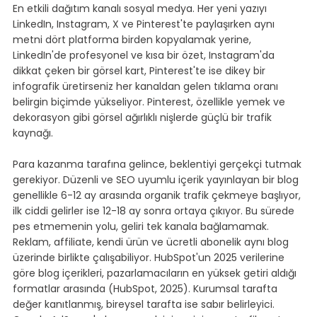
En etkili dağıtım kanalı sosyal medya. Her yeni yazıyı 
LinkedIn, Instagram, X ve Pinterest'te paylaşırken aynı 
metni dört platforma birden kopyalamak yerine, 
LinkedIn'de profesyonel ve kısa bir özet, Instagram'da 
dikkat çeken bir görsel kart, Pinterest'te ise dikey bir 
infografik üretirseniz her kanaldan gelen tıklama oranı 
belirgin biçimde yükseliyor. Pinterest, özellikle yemek ve 
dekorasyon gibi görsel ağırlıklı nişlerde güçlü bir trafik 
kaynağı.
Para kazanma tarafına gelince, beklentiyi gerçekçi tutmak 
gerekiyor. Düzenli ve SEO uyumlu içerik yayınlayan bir blog 
genellikle 6-12 ay arasında organik trafik çekmeye başlıyor, 
ilk ciddi gelirler ise 12-18 ay sonra ortaya çıkıyor. Bu sürede 
pes etmemenin yolu, geliri tek kanala bağlamamak. 
Reklam, affiliate, kendi ürün ve ücretli abonelik aynı blog 
üzerinde birlikte çalışabiliyor. HubSpot'un 2025 verilerine 
göre blog içerikleri, pazarlamacıların en yüksek getiri aldığı 
formatlar arasında (HubSpot, 2025). Kurumsal tarafta 
değer kanıtlanmış, bireysel tarafta ise sabır belirleyici. 