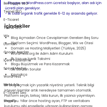
- Blogger ve WordPress.com ücretsiz başlıyor, alan adı için 
İleri Seviye SEO
ücretli plan gerekiyor.
Temel SEO
- İlk ciddi organik trafik genelde 6-12 ay arasında geliyor.
E-Ticaret
İçindekiler
Teknik SEO
Wix
Blog Açmadan Önce Cevaplaman Gereken Beş Soru
Platform Seçimi: WordPress, Blogger, Wix ve Ötesi
Domain
Domain ve Hosting Maliyetleri (Türkiye, 2025)
Google Araçları
WordPress.org ile Adım Adım Kurulum
İlk Yazı ve İçerik Takvimi
İçerik Pazarlama
Blogu Büyütmek ve Para Kazanmak
Sosyal Medya
Sık Sorulan Sorular
Kaynakça
WordPress
Meta Ads
Bir blog açmak için yazarlık niyetiniz yeterli. Teknik bilgi 
isteyen kısımlar artık neredeyse tamamen otomatik. 
E-Ticaret Seo
Platform seçin, birkaç tıkla kurun, ilk yazınızı yayımlayın. 
Shopify
Hepsi bu. Yıllar önce hosting ayarı, FTP ve veritabanı 
kurulumu gibi engellerle uğraşan kullanıcıların aşması 