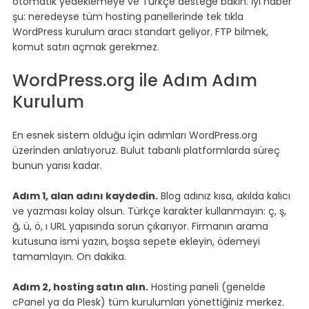
otomatik yedeklemeye ve Türkçe desteğe bakın. İyi haber 
şu: neredeyse tüm hosting panellerinde tek tıkla 
WordPress kurulum aracı standart geliyor. FTP bilmek, 
komut satırı açmak gerekmez.
WordPress.org ile Adım Adım 
Kurulum
En esnek sistem olduğu için adımları WordPress.org 
üzerinden anlatıyoruz. Bulut tabanlı platformlarda süreç 
bunun yarısı kadar.
Adım 1, alan adını kaydedin.
 Blog adınız kısa, akılda kalıcı 
ve yazması kolay olsun. Türkçe karakter kullanmayın: ç, ş, 
ğ, ü, ö, ı URL yapısında sorun çıkarıyor. Firmanın arama 
kutusuna ismi yazın, boşsa sepete ekleyin, ödemeyi 
tamamlayın. On dakika.
Adım 2, hosting satın alın.
 Hosting paneli (genelde 
cPanel ya da Plesk) tüm kurulumları yönettiğiniz merkez. 