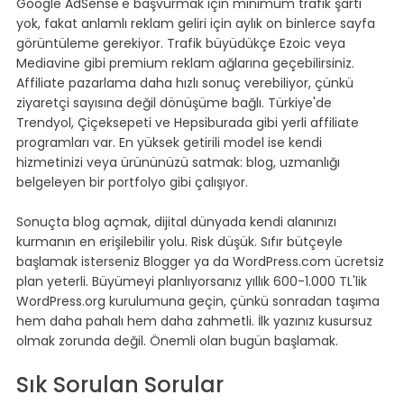
Google AdSense'e başvurmak için minimum trafik şartı 
yok, fakat anlamlı reklam geliri için aylık on binlerce sayfa 
görüntüleme gerekiyor. Trafik büyüdükçe Ezoic veya 
Mediavine gibi premium reklam ağlarına geçebilirsiniz. 
Affiliate pazarlama daha hızlı sonuç verebiliyor, çünkü 
ziyaretçi sayısına değil dönüşüme bağlı. Türkiye'de 
Trendyol, Çiçeksepeti ve Hepsiburada gibi yerli affiliate 
programları var. En yüksek getirili model ise kendi 
hizmetinizi veya ürününüzü satmak: blog, uzmanlığı 
belgeleyen bir portfolyo gibi çalışıyor.
Sonuçta blog açmak, dijital dünyada kendi alanınızı 
kurmanın en erişilebilir yolu. Risk düşük. Sıfır bütçeyle 
başlamak isterseniz Blogger ya da WordPress.com ücretsiz 
plan yeterli. Büyümeyi planlıyorsanız yıllık 600-1.000 TL'lik 
WordPress.org kurulumuna geçin, çünkü sonradan taşıma 
hem daha pahalı hem daha zahmetli. İlk yazınız kusursuz 
olmak zorunda değil. Önemli olan bugün başlamak.
Sık Sorulan Sorular