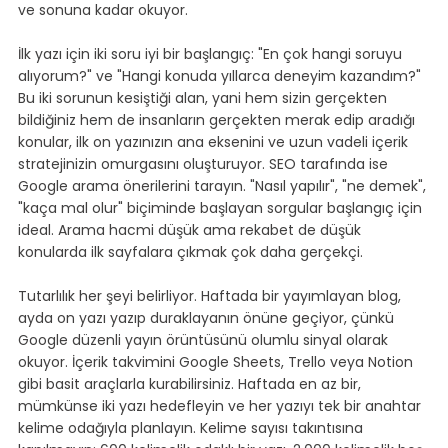
ve sonuna kadar okuyor.
İlk yazı için iki soru iyi bir başlangıç: "En çok hangi soruyu 
alıyorum?" ve "Hangi konuda yıllarca deneyim kazandım?" 
Bu iki sorunun kesiştiği alan, yani hem sizin gerçekten 
bildiğiniz hem de insanların gerçekten merak edip aradığı 
konular, ilk on yazınızın ana eksenini ve uzun vadeli içerik 
stratejinizin omurgasını oluşturuyor. SEO tarafında ise 
Google arama önerilerini tarayın. "Nasıl yapılır", "ne demek", 
"kaça mal olur" biçiminde başlayan sorgular başlangıç için 
ideal. Arama hacmi düşük ama rekabet de düşük 
konularda ilk sayfalara çıkmak çok daha gerçekçi.
Tutarlılık her şeyi belirliyor. Haftada bir yayımlayan blog, 
ayda on yazı yazıp duraklayanın önüne geçiyor, çünkü 
Google düzenli yayın örüntüsünü olumlu sinyal olarak 
okuyor. İçerik takvimini Google Sheets, Trello veya Notion 
gibi basit araçlarla kurabilirsiniz. Haftada en az bir, 
mümkünse iki yazı hedefleyin ve her yazıyı tek bir anahtar 
kelime odağıyla planlayın. Kelime sayısı takıntısına 