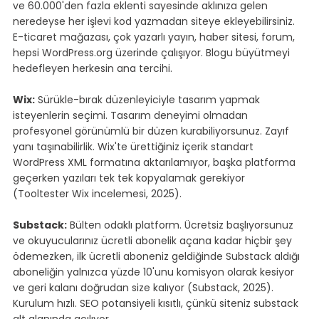
ve 60.000'den fazla eklenti sayesinde aklınıza gelen 
neredeyse her işlevi kod yazmadan siteye ekleyebilirsiniz. 
E-ticaret mağazası, çok yazarlı yayın, haber sitesi, forum, 
hepsi WordPress.org üzerinde çalışıyor. Blogu büyütmeyi 
hedefleyen herkesin ana tercihi.
Wix:
 Sürükle-bırak düzenleyiciyle tasarım yapmak 
isteyenlerin seçimi. Tasarım deneyimi olmadan 
profesyonel görünümlü bir düzen kurabiliyorsunuz. Zayıf 
yanı taşınabilirlik. Wix'te ürettiğiniz içerik standart 
WordPress XML formatına aktarılamıyor, başka platforma 
geçerken yazıları tek tek kopyalamak gerekiyor 
(Tooltester Wix incelemesi, 2025).
Substack:
 Bülten odaklı platform. Ücretsiz başlıyorsunuz 
ve okuyucularınız ücretli abonelik açana kadar hiçbir şey 
ödemezken, ilk ücretli aboneniz geldiğinde Substack aldığı 
aboneliğin yalnızca yüzde 10'unu komisyon olarak kesiyor 
ve geri kalanı doğrudan size kalıyor (Substack, 2025). 
Kurulum hızlı. SEO potansiyeli kısıtlı, çünkü siteniz substack 
alt alanında açılıyor.