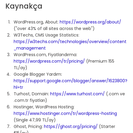
Kaynakça
WordPress.org, About: 
https://wordpress.org/about/
("over 43% of all sites across the web")
W3Techs, CMS Usage Statistics: 
https://w3techs.com/technologies/overview/content
_management
WordPress.com, Fiyatlandırma: 
https://wordpress.com/tr/pricing/
 (Premium 155 
TL/ay)
Google Blogger Yardım: 
https://support.google.com/blogger/answer/1623800?
hl=tr
Turhost, Domain: 
https://www.turhost.com/
 (.com ve 
.com.tr fiyatları)
Hostinger, WordPress Hosting: 
https://www.hostinger.com/tr/wordpress-hosting
(Single 47,99 TL/ay)
Ghost, Pricing: 
https://ghost.org/pricing/
 (Starter 
$15/ay)