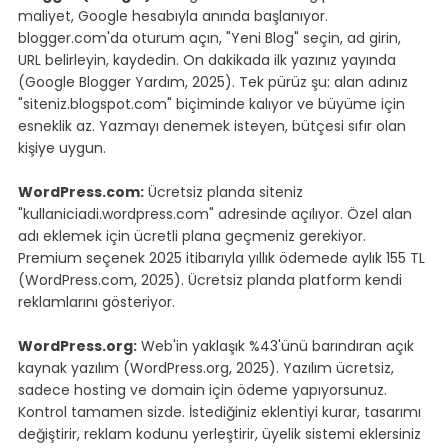
maliyet, Google hesabıyla anında başlanıyor. 
blogger.com'da oturum açın, "Yeni Blog" seçin, ad girin, 
URL belirleyin, kaydedin. On dakikada ilk yazınız yayında 
(Google Blogger Yardım, 2025). Tek pürüz şu: alan adınız 
"siteniz.blogspot.com" biçiminde kalıyor ve büyüme için 
esneklik az. Yazmayı denemek isteyen, bütçesi sıfır olan 
kişiye uygun.
WordPress.com:
 Ücretsiz planda siteniz 
"kullaniciadi.wordpress.com" adresinde açılıyor. Özel alan 
adı eklemek için ücretli plana geçmeniz gerekiyor. 
Premium seçenek 2025 itibarıyla yıllık ödemede aylık 155 TL 
(WordPress.com, 2025). Ücretsiz planda platform kendi 
reklamlarını gösteriyor.
WordPress.org:
 Web'in yaklaşık %43'ünü barındıran açık 
kaynak yazılım (WordPress.org, 2025). Yazılım ücretsiz, 
sadece hosting ve domain için ödeme yapıyorsunuz. 
Kontrol tamamen sizde. İstediğiniz eklentiyi kurar, tasarımı 
değiştirir, reklam kodunu yerleştirir, üyelik sistemi eklersiniz 