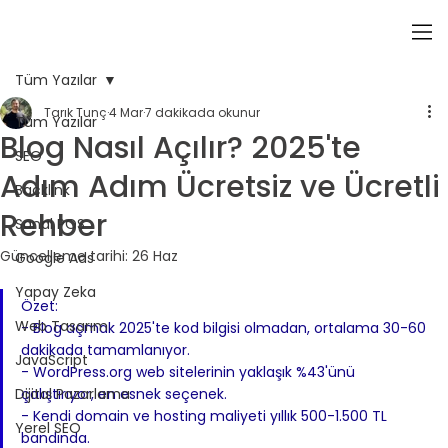
Tüm Yazılar
Tarık Tunç
4 Mar
7 dakikada okunur
Tüm Yazılar
Blog Nasıl Açılır? 2025'te
SEO
Adım Adım Ücretsiz ve Ücretli
Backlink
Rehber
Sanal POS
Güncelleme tarihi:
26 Haz
Google Ads
Yapay Zeka
Özet:
Web Tasarım
- Blog açmak 2025'te kod bilgisi olmadan, ortalama 30-60 
dakikada tamamlanıyor.
JavaScript
- WordPress.org web sitelerinin yaklaşık %43'ünü 
Dijital Pazarlama
çalıştırıyor, en esnek seçenek.
- Kendi domain ve hosting maliyeti yıllık 500-1.500 TL 
Yerel SEO
bandında.