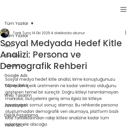
Tüm Yazılar
Tarık Tunç
14 Eki 2025
4 dakikada okunur
Tüm Yazılar
Sosyal Medyada Hedef Kitle
SEO
Analizi: Persona ve
Backlink
Demografik Rehberi
Sanal POS
Google Ads
Sosyal medya hedef kitle analizi, kime konuştuğunuzu 
Yapay Zeka
bilmeden içerik üretmenin ne kadar verimsiz olduğunu 
gösteren temel bir süreçtir. Doğru kitleyi tanımlamayan 
Web Tasarım
markalar, bütçelerini geniş ama ilgisiz bir kitleye 
harcayarak somut sonuç alamaz. Bu rehberde persona 
JavaScript
oluşturmadan demografik veri okumaya, platform bazlı 
Dijital Pazarlama
kitle farklılıklarından rakip kitlesi analizine kadar tüm 
adımları ele alacağız.
Yerel SEO
⠀