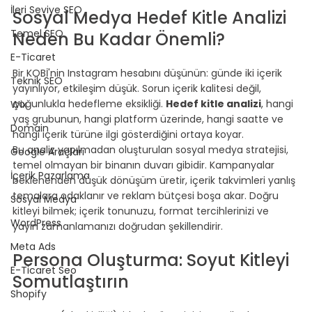
İleri Seviye SEO
Sosyal Medya Hedef Kitle Analizi 
Temel SEO
Neden Bu Kadar Önemli?
E-Ticaret
⠀
Bir KOBİ'nin Instagram hesabını düşünün: günde iki içerik 
Teknik SEO
yayınlıyor, etkileşim düşük. Sorun içerik kalitesi değil, 
çoğunlukla hedefleme eksikliği. 
Hedef kitle analizi
, hangi 
Wix
yaş grubunun, hangi platform üzerinde, hangi saatte ve 
Domain
hangi içerik türüne ilgi gösterdiğini ortaya koyar.
Bu analiz yapılmadan oluşturulan sosyal medya stratejisi, 
Google Araçları
temel olmayan bir binanın duvarı gibidir. Kampanyalar 
İçerik Pazarlama
beklenenden düşük dönüşüm üretir, içerik takvimleri yanlış 
temalara odaklanır ve reklam bütçesi boşa akar. Doğru 
Sosyal Medya
kitleyi bilmek; içerik tonunuzu, format tercihlerinizi ve 
WordPress
yayın zamanlamanızı doğrudan şekillendirir.
⠀
Meta Ads
Persona Oluşturma: Soyut Kitleyi 
E-Ticaret Seo
Somutlaştırın
Shopify
⠀