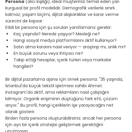
Persona
 (alıcı kişiliği), ideal müşterinizi temsil eden yarı 
kurgusal bir profil modelidir. Demografik verilerle sınırlı 
kalmaz; yaşam biçimi, dijital alışkanlıklar ve karar verme 
sürecini de kapsar.
Etkili bir persona için şu soruları yanıtlamanız gerekir:
Kaç yaşında? Nerede yaşıyor? Mesleği ne?
Hangi sosyal medya platformlarını aktif kullanıyor?
Satın alma kararını nasıl veriyor — araştırıp mı, anlık mı?
En büyük sorunu veya ihtiyacı ne?
Takip ettiği hesaplar, içerik türleri veya markalar 
hangileri?
⠀
Bir dijital pazarlama ajansı için örnek persona: "35 yaşında, 
İstanbul'da küçük tekstil işletmesi sahibi Ahmet. 
Instagram'da aktif, ama reklamların nasıl çalıştığını 
bilmiyor. Organik erişiminin düştüğünü fark etti, çözüm 
arıyor." Bu profil, hangi içeriklerin işe yarayacağını net 
olarak gösterir.
Birden fazla persona oluşturabilirsiniz; ancak her persona 
için ayrı bir içerik stratejisi geliştirmek gerektiğini 
unutmayın.