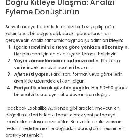
Doğru Kitleye Ulaşma: Analizi 
Eyleme Dönüştürün
⠀
Sosyal medya hedef kitle analizi bir kez yapılıp rafa 
kaldırılacak bir belge değil, sürekli güncellenen bir 
çerçevedir. Analiz tamamlandığında şu adımları izleyin:
İçerik takvimini kitleye göre yeniden düzenleyin.
Her persona için en az bir içerik teması belirleyin.
Yayın zamanlamasını optimize edin.
 Platform 
verilerindeki en aktif saatleri baz alın.
A/B testi yapın.
 Farklı ton, format veya görsellerin 
aynı kitle üzerindeki etkisini ölçün.
Periyodik olarak gözden geçirin.
 Her 60-90 günde 
bir analizi tekrarlayın; kitle davranışları değişir.
⠀
Facebook Lookalike Audience
 gibi araçlar, mevcut en 
değerli müşteri kitlenizi temel alarak yeni potansiyel 
müşterilere ulaşmanızı sağlar. Bu özellik, analiz verisinin 
reklam hedeflemesine doğrudan dönüştürülmesinin en 
pratik yöntemidir.