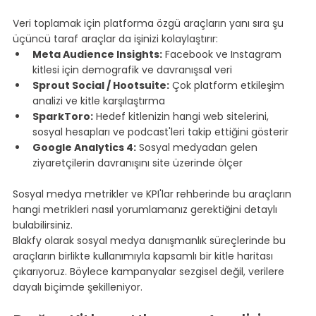
⠀
Veri toplamak için platforma özgü araçların yanı sıra şu 
üçüncü taraf araçlar da işinizi kolaylaştırır:
Meta Audience Insights:
 Facebook ve Instagram 
kitlesi için demografik ve davranışsal veri
Sprout Social / Hootsuite:
 Çok platform etkileşim 
analizi ve kitle karşılaştırma
SparkToro:
 Hedef kitlenizin hangi web sitelerini, 
sosyal hesapları ve podcast'leri takip ettiğini gösterir
Google Analytics 4:
 Sosyal medyadan gelen 
ziyaretçilerin davranışını site üzerinde ölçer
⠀
Sosyal medya metrikler ve KPI'lar
 rehberinde bu araçların 
hangi metrikleri nasıl yorumlamanız gerektiğini detaylı 
bulabilirsiniz.
Blakfy olarak sosyal medya danışmanlık süreçlerinde bu 
araçların birlikte kullanımıyla kapsamlı bir kitle haritası 
çıkarıyoruz. Böylece kampanyalar sezgisel değil, verilere 
dayalı biçimde şekilleniyor.
⠀