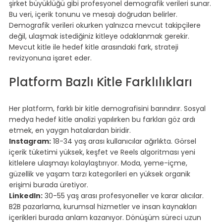
şirket büyüklüğü gibi profesyonel demografik verileri sunar. 
Bu veri, içerik tonunu ve mesajı doğrudan belirler.
Demografik verileri okurken yalnızca mevcut takipçilere 
değil, ulaşmak istediğiniz kitleye odaklanmak gerekir. 
Mevcut kitle ile hedef kitle arasındaki fark, strateji 
revizyonuna işaret eder.
⠀
Platform Bazlı Kitle Farklılıkları
⠀
Her platform, farklı bir kitle demografisini barındırır. Sosyal 
medya hedef kitle analizi yapılırken bu farkları göz ardı 
etmek, en yaygın hatalardan biridir.
Instagram:
 18-34 yaş arası kullanıcılar ağırlıkta. Görsel 
içerik tüketimi yüksek, keşfet ve Reels algoritması yeni 
kitlelere ulaşmayı kolaylaştırıyor. Moda, yeme-içme, 
güzellik ve yaşam tarzı kategorileri en yüksek organik 
erişimi burada üretiyor.
LinkedIn:
 30-55 yaş arası profesyoneller ve karar alıcılar. 
B2B pazarlama, kurumsal hizmetler ve insan kaynakları 
içerikleri burada anlam kazanıyor. Dönüşüm süreci uzun 