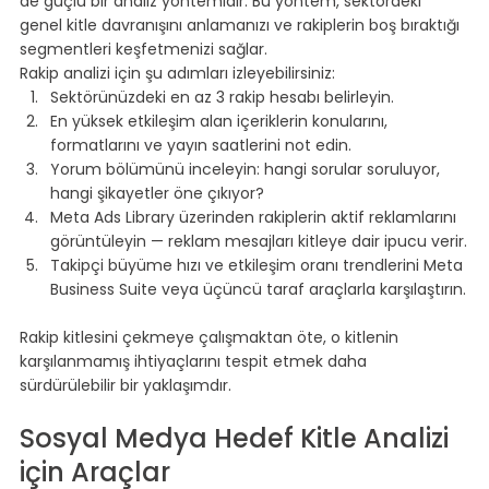
de güçlü bir analiz yöntemidir. Bu yöntem, sektördeki 
genel kitle davranışını anlamanızı ve rakiplerin boş bıraktığı 
segmentleri keşfetmenizi sağlar.
Rakip analizi için şu adımları izleyebilirsiniz:
Sektörünüzdeki en az 3 rakip hesabı belirleyin.
En yüksek etkileşim alan içeriklerin konularını, 
formatlarını ve yayın saatlerini not edin.
Yorum bölümünü inceleyin: hangi sorular soruluyor, 
hangi şikayetler öne çıkıyor?
Meta Ads Library üzerinden rakiplerin aktif reklamlarını 
görüntüleyin — reklam mesajları kitleye dair ipucu verir.
Takipçi büyüme hızı ve etkileşim oranı trendlerini Meta 
Business Suite veya üçüncü taraf araçlarla karşılaştırın.
⠀
Rakip kitlesini çekmeye çalışmaktan öte, o kitlenin 
karşılanmamış ihtiyaçlarını tespit etmek daha 
sürdürülebilir bir yaklaşımdır.
⠀
Sosyal Medya Hedef Kitle Analizi 
için Araçlar