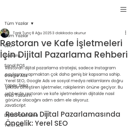
Tüm Yazılar
Tarık Tunç
8 Ağu 2025
3 dakikada okunur
Tüm Yazılar
Restoran ve Kafe İşletmeleri
SEO
İçin Dijital Pazarlama Rehberi
Backlink
Sanal POS
Restoran dijital pazarlama stratejisi, sadece Instagram 
paylaşımı yapmaktan çok daha geniş bir kapsama sahip. 
Google Ads
Yerel SEO, Google Ads ve sosyal medya reklamlarını doğru 
Yapay Zeka
şekilde birleştiren işletmeler, rakiplerinin önüne geçiyor. Bu 
rehberde restoran ve kafe işletmelerinin dijitalde nasıl 
Web Tasarım
görünür olacağını adım adım ele alıyoruz.
JavaScript
⠀
Restoran Dijital Pazarlamasında 
Dijital Pazarlama
Öncelik: Yerel SEO
Yerel SEO
⠀