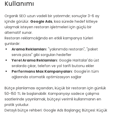
Kullanımı
⠀
Organik SEO uzun vadeli bir yatırımdır; sonuçlar 3-6 ay 
içinde görülür. 
Google Ads
, kısa sürede hedef kitleye 
ulaşmak isteyen restoran işletmeleri için güçlü bir 
alternatif sunar.
Restoran reklamcılığında en etkili kampanya türleri 
şunlardır:
Arama Reklamları
: "yakınımda restoran", "paket 
servis pizza" gibi sorguları hedefler
Yerel Arama Reklamları
: Google Haritalar'da üst 
sıralarda çıkar, telefon ve yol tarifi butonu ekler
Performans Max Kampanyaları
: Google'ın tüm 
ağlarında otomatik optimizasyon sağlar
⠀
Bütçe planlaması açısından, küçük bir restoran için günlük 
50-150 TL ile başlanabilir. Kampanyayı sadece çalışma 
saatlerinde yayınlamak, bütçeyi verimli kullanmanın en 
pratik yoludur.
Detaylı bütçe rehberi: 
Google Ads Başlangıç Bütçesi: Küçük 