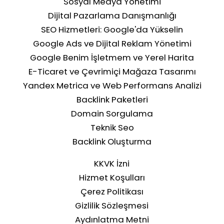
Sosyal Medya Yönetimi
Dijital Pazarlama Danışmanlığı
SEO Hizmetleri: Google'da Yükselin
Google Ads ve Dijital Reklam Yönetimi
Google Benim İşletmem ve Yerel Harita
Rakip Analizi ile Pazardaki
E-Ticaret ve Çevrimiçi Mağaza Tasarımı
Konumunuzu Belirleyin
Yandex Metrica ve Web Performans Analizi
Backlink Paketleri
Domain Sorgulama
Teknik Seo
Backlink Oluşturma
KKVK İzni
Hizmet Koşulları
Çerez Politikası
Gizlilik Sözleşmesi
Aydınlatma Metni