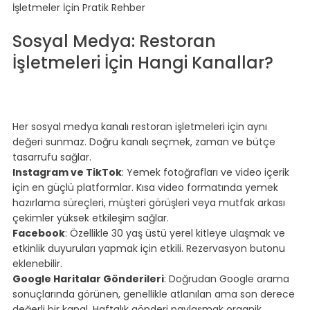
İşletmeler İçin Pratik Rehber
⠀
Sosyal Medya: Restoran 
İşletmeleri İçin Hangi Kanallar?
⠀
⠀
⠀
Her sosyal medya kanalı restoran işletmeleri için aynı 
değeri sunmaz. Doğru kanalı seçmek, zaman ve bütçe 
tasarrufu sağlar.
Instagram ve TikTok
: Yemek fotoğrafları ve video içerik 
için en güçlü platformlar. Kısa video formatında yemek 
hazırlama süreçleri, müşteri görüşleri veya mutfak arkası 
çekimler yüksek etkileşim sağlar.
Facebook
: Özellikle 30 yaş üstü yerel kitleye ulaşmak ve 
etkinlik duyuruları yapmak için etkili. Rezervasyon butonu 
eklenebilir.
Google Haritalar Gönderileri
: Doğrudan Google arama 
sonuçlarında görünen, genellikle atlanılan ama son derece 
değerli bir kanal. Haftalık gönderi paylaşmak organik 