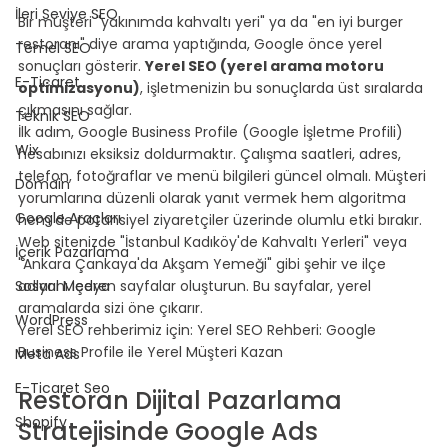
İleri Seviye SEO
Bir müşteri "yakınımda kahvaltı yeri" ya da "en iyi burger 
restoranı" diye arama yaptığında, Google önce yerel 
Temel SEO
sonuçları gösterir. 
Yerel SEO (yerel arama motoru 
E-Ticaret
optimizasyonu)
, işletmenizin bu sonuçlarda üst sıralarda 
çıkmasını sağlar.
Teknik SEO
İlk adım, Google Business Profile (Google İşletme Profili) 
Wix
hesabınızı eksiksiz doldurmaktır. Çalışma saatleri, adres, 
telefon, fotoğraflar ve menü bilgileri güncel olmalı. Müşteri 
Domain
yorumlarına düzenli olarak yanıt vermek hem algoritma 
Google Araçları
hem de potansiyel ziyaretçiler üzerinde olumlu etki bırakır.
Web sitenizde "İstanbul Kadıköy'de Kahvaltı Yerleri" veya 
İçerik Pazarlama
"Ankara Çankaya'da Akşam Yemeği" gibi şehir ve ilçe 
Sosyal Medya
adlarını içeren sayfalar oluşturun. Bu sayfalar, yerel 
aramalarda sizi öne çıkarır.
WordPress
Yerel SEO rehberimiz için: 
Yerel SEO Rehberi: Google 
Business Profile ile Yerel Müşteri Kazan
Meta Ads
⠀
E-Ticaret Seo
Restoran Dijital Pazarlama 
Shopify
Stratejisinde Google Ads 