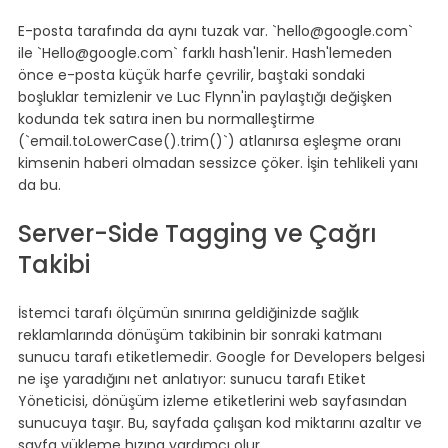
E-posta tarafında da aynı tuzak var. `hello@google.com` 
ile `Hello@google.com` farklı hash'lenir. Hash'lemeden 
önce e-posta küçük harfe çevrilir, baştaki sondaki 
boşluklar temizlenir ve Luc Flynn'in paylaştığı değişken 
kodunda tek satıra inen bu normalleştirme 
(`email.toLowerCase().trim()`) atlanırsa eşleşme oranı 
kimsenin haberi olmadan sessizce çöker. İşin tehlikeli yanı 
da bu.
Server-Side Tagging ve Çağrı 
Takibi
İstemci tarafı ölçümün sınırına geldiğinizde sağlık 
reklamlarında dönüşüm takibinin bir sonraki katmanı 
sunucu tarafı etiketlemedir. Google for Developers belgesi 
ne işe yaradığını net anlatıyor: sunucu tarafı Etiket 
Yöneticisi, dönüşüm izleme etiketlerini web sayfasından 
sunucuya taşır. Bu, sayfada çalışan kod miktarını azaltır ve 
sayfa yükleme hızına yardımcı olur.