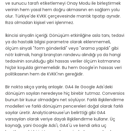
ve sunucu tarafı etiketlemeyi Onay Modu ile birleştirmek 
verinin hem yasal hem doğru akmasının en sağlam yolu 
olur. Türkiye'de KVKK çerçevesinde mantık tıpatıp aynıdır. 
Rıza olmadan kişisel veri işlenmez.
İkincisi sinyalin içeriği. Dönüşüm etkinliğine asla tanı, tedavi 
ya da hastalık bilgisi parametre olarak eklenmemeli, 
ölçüm sinyali "form gönderildi" veya "arama yapıldı" gibi 
nötr kalmalı, hangi branştan randevu alındığı ya da hangi 
tedavinin sorulduğu gibi hassas veriler ölçüm katmanına 
hiçbir koşulda girmemelidir. Bu hem Google'ın hassas veri 
politikasının hem de KVKK'nın gereğidir.
Bir nokta sıkça yanlış anlaşılır. GA4 ile Google Ads'deki 
dönüşüm sayıları neredeyse hiç birebir tutmaz. Conversios 
bunun bir kusur olmadığını net söylüyor. Farklı ilişkilendirme 
modelleri ve farklı dönüşüm pencereleri doğal olarak farklı 
sayılar üretir. AnalyticaHouse'un belirttiği gibi GA4 
varsayılan olarak veriye dayalı ilişkilendirme kullanır. Üç 
kaynağı, yani Google Ads'i, GA4'ü ve kendi arka uç 