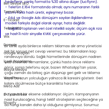
hedeflenir, yanlış formatta %30 altına düşer (lucflynn).
İleri Seviye SEO
- Telefon E.164 formatında olmalı; aynı numaranın farklı 
Temel SEO
yazımı farklı hash üretir, eşleşmeyi bozar.
- GA4 ve Google Ads dönüşüm sayıları ilişkilendirme 
E-Ticaret
modeli farkıyla doğal olarak ayrışır, hata değildir.
Teknik SEO
- Sağlıkta toplanan veri özel nitelikli sayılır; ölçüm açık rıza 
ve hash'li nötr sinyalle KVKK çerçevesinde yürür.
Wix
Domain
Bir klinik ayda binlerce reklam tıklaması alır ama yöneticisi 
tek bir soruya net cevap veremez: bu tıklamaların kaçı 
Google Araçları
randevuya döndü. Sağlık hizmetlerinde dönüşüm nadiren 
İçerik Pazarlama
web sitesinde tamamlanır, çünkü hasta önce reklamı 
görür, sonra telefonu açar, bazen WhatsApp'tan yazar, 
Sosyal Medya
çoğu zaman da birkaç gün düşünüp geri gelir ve tıklama 
WordPress
sayısı bu uzun yolculuğun yalnızca ilk karesini gösterir. Geri 
kalanı ölçülmezse bütçe karanlıkta harcanır.
Meta Ads
Bu yazı tek bir eksene odaklanıyor: ölçüm. Kampanyanın 
E-Ticaret Seo
nasıl kurulacağına, hangi teklif stratejisinin seçileceğine ya 
Shopify
da hangi kanalın daha iyi olduğuna girmiyoruz. Sorumuz 