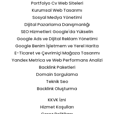
Portfolyo Cv Web Siteleri
Kurumsal Web Tasarımı
Sosyal Medya Yönetimi
Dijital Pazarlama Danışmanlığı
SEO Hizmetleri: Google'da Yükselin
Google Ads ve Dijital Reklam Yönetimi
Google Benim İşletmem ve Yerel Harita
Rakip Analizi ile Pazardaki
E-Ticaret ve Çevrimiçi Mağaza Tasarımı
Konumunuzu Belirleyin
Yandex Metrica ve Web Performans Analizi
Backlink Paketleri
Domain Sorgulama
Teknik Seo
Backlink Oluşturma
KKVK İzni
Hizmet Koşulları
Çerez Politikası