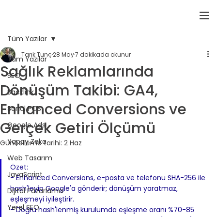
Tüm Yazılar
Tarık Tunç
28 May
7 dakikada okunur
Tüm Yazılar
Sağlık Reklamlarında
SEO
Dönüşüm Takibi: GA4,
Backlink
Enhanced Conversions ve
Sanal POS
Gerçek Getiri Ölçümü
Google Ads
Yapay Zeka
Güncelleme tarihi:
2 Haz
Web Tasarım
Özet:
JavaScript
- Enhanced Conversions, e-posta ve telefonu SHA-256 ile 
hash'leyip Google'a gönderir; dönüşüm yaratmaz, 
Dijital Pazarlama
eşleşmeyi iyileştirir.
Yerel SEO
- Doğru hash'lenmiş kurulumda eşleşme oranı %70-85 