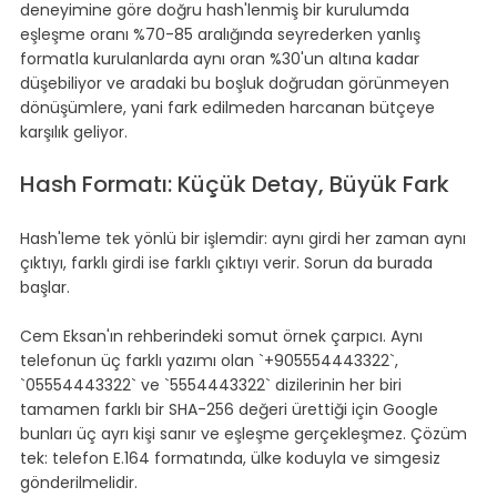
deneyimine göre doğru hash'lenmiş bir kurulumda 
eşleşme oranı %70-85 aralığında seyrederken yanlış 
formatla kurulanlarda aynı oran %30'un altına kadar 
düşebiliyor ve aradaki bu boşluk doğrudan görünmeyen 
dönüşümlere, yani fark edilmeden harcanan bütçeye 
karşılık geliyor.
Hash Formatı: Küçük Detay, Büyük Fark
Hash'leme tek yönlü bir işlemdir: aynı girdi her zaman aynı 
çıktıyı, farklı girdi ise farklı çıktıyı verir. Sorun da burada 
başlar.
Cem Eksan'ın rehberindeki somut örnek çarpıcı. Aynı 
telefonun üç farklı yazımı olan `+905554443322`, 
`05554443322` ve `5554443322` dizilerinin her biri 
tamamen farklı bir SHA-256 değeri ürettiği için Google 
bunları üç ayrı kişi sanır ve eşleşme gerçekleşmez. Çözüm 
tek: telefon E.164 formatında, ülke koduyla ve simgesiz 
gönderilmelidir.