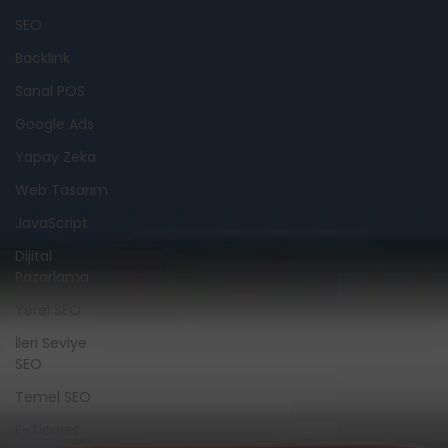
SEO
Backlink
Sanal POS
Google Ads
Yapay Zeka
Web Tasarım
JavaScript
Dijital
Pazarlama
Yerel SEO
İleri Seviye
SEO
Temel SEO
E-Ticaret