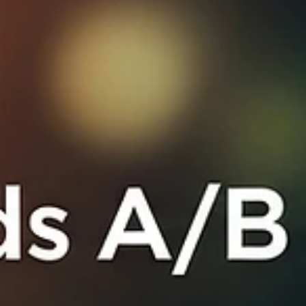
Tarık Tunç
26 Kas 2025
3 dakikada okunur
Google Ads Açılış Sayfası Optimizasyonu: Dönüşü
Artırma Rehberi
Google Ads açılış sayfası, tıklamayla dönüşüm arasında
köprüdür. Hatalı açılış sayfası kalite skorunu düşürür,
CPC'yi artırır ve bütçeyi boşa harcar.