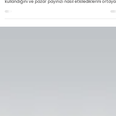
Tarık Tunç
28 Kas 2025
4 dakikada okunur
Google Ads Rakip Analizi: Rakiplerin Reklam
Stratejisini Çözme
Google Ads rakip analizi, rakiplerinizin hangi anahtar
kelimelerde teklif verdiğini, hangi reklam metinlerini
kullandığını ve pazar payınızı nasıl etkilediklerini ortaya
koyar.