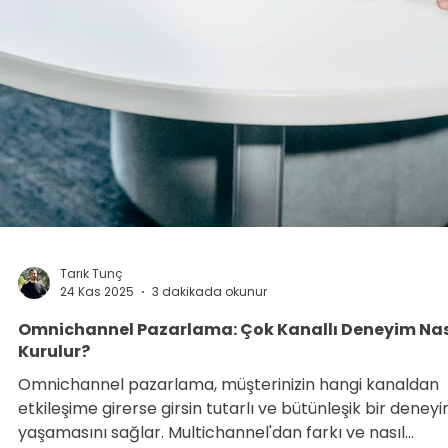
Tarık Tunç
25 Kas 2025
3 dakikada okunur
Google Ads A/B Testi: Reklam Metni Optimizasyon
Rehberi
Google Ads A/B testi, reklam başlıklarından açılış
sayfasına kadar her unsuru karşılaştırmanızı sağlar.
Veriye dayalı optimizasyon ile CTR ve dönüşüm oranınız
artırın.