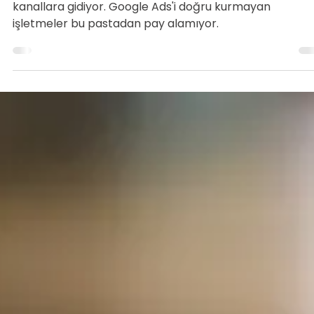
Google Ads Rehberi 2025: Türkiye'de Reklam
Vermenin Tam Kılavuzu
Türkiye'de dijital reklamcılık harcamalarının %74'ü dijita
kanallara gidiyor. Google Ads'i doğru kurmayan
işletmeler bu pastadan pay alamıyor.