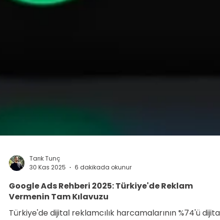
Tarık Tunç
30 Kas 2025
6 dakikada okunur