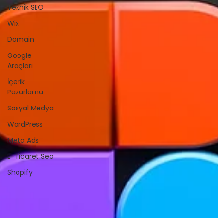
Teknik SEO
Wix
Domain
Google
Araçları
İçerik
Pazarlama
Sosyal Medya
WordPress
Meta Ads
E-Ticaret Seo
Shopify