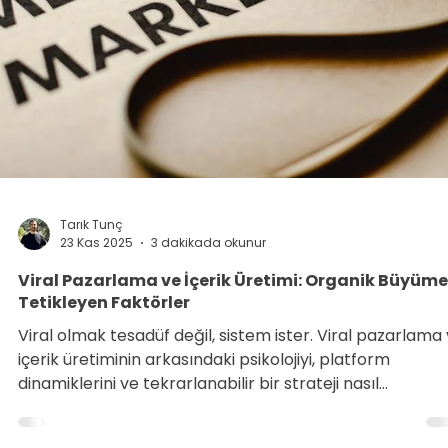
Tarık Tunç
24 Kas 2025
3 dakikada okunur
Omnichannel Pazarlama: Çok Kanallı Deneyim Nas
Kurulur?
Omnichannel pazarlama, müşterinizin hangi kanaldan
etkileşime girerse girsin tutarlı ve bütünleşik bir deney
yaşamasını sağlar. Multichannel'dan farkı ve nasıl
kurulacağını öğrenin.